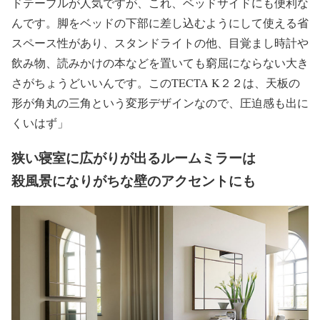
ドテーブルが人気ですが、これ、ベッドサイドにも便利な
んです。脚をベッドの下部に差し込むようにして使える省
スペース性があり、スタンドライトの他、目覚まし時計や
飲み物、読みかけの本などを置いても窮屈にならない大き
さがちょうどいいんです。このTECTA K２２は、天板の
形が角丸の三角という変形デザインなので、圧迫感も出に
くいはず」
狭い寝室に広がりが出る
ルームミラー
は
殺風景になりがちな壁のアクセントにも