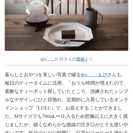
@s_____h.25さんの
投稿
より
暮らしとおやつを美しい写真で綴る
@s_____h.25
さんも、
毎日のティータイムに活用。「おうち時間が増えたので、
素敵なティーポット探していたところ、洗練されたシンプ
ルなデザインにひと目惚れ。定期的に入荷しているオンラ
インショップ『LULU』で、お迎えすることができまし
た。Mサイズでも700mL〜1L入るため想像以上に大きく感
じましたが、細くなめらかな曲線の注ぎ口がとても使いや
すいです。毎日のおやつ時間に、紅茶やコーヒーを淹れる