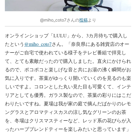
@miho_coto7さんの
投稿
より
オンラインショップ「LULU」から、3カ月待ちで購入し
たという
@miho_coto7
さん。「奈良県にある雑貨店のオー
ナーがご自宅で使われている様子をテレビ番組で拝見し
て、とても素敵だったので購入しました。直火にかけられ
るので、ポコポコと楽しげな音と共にお湯の沸く瞬間がお
気に入りです。茶葉がゆっくり開いていくのを見るのも楽
しいですよ。コロンとした丸い見た目も可愛くて、インテ
リアとしても優秀。ガラス製なので、茶葉の彩りにはこだ
わりたいですね。夏場は我が家の庭で摘んだばかりのレモ
ングラスとアロマティスカスの涼し気なグリーンのお茶
を、冬場はクリスマスティーなど、レッド系の花びらが入
ったハーブブレンドティーを楽しみたいと思っています」