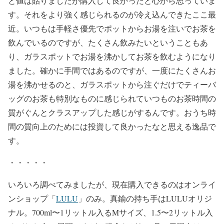
と値は貼りましたが購入して良かったと心から思っていま
す。それをより強く感じられるのが冷え込んできたここ最
近。いつもは手軽さ優先でポットからお湯を注いでお茶を
飲んでいるのですが、たくさん飲みたいということもあ
り、ガラスポットでお湯を沸かしてお茶を飲むようになり
ました。確かに手間ではあるのですが、一度にたくさんお
湯を沸かせるのと、ガラスポットから注ぐだけでティーバ
ッグのお茶も特別なものに感じられていつものお茶時間の
質がぐんとクラスアップした感じがするんです。おうち時
間の質向上のためには投資して良かったなと思える逸品で
す。
・・・・・
いろいろ調べてみましたが、現在購入できるのはオンライ
ンショップ「
LULU
」のみ。真鍮の持ち手はLULUオリジ
ナル。700ml〜1リットル入るMサイズ、1.5〜2リットル入