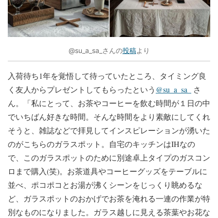
@su_a_sa_さんの
投稿
より
入荷待ち1年を覚悟して待っていたところ、タイミング良
く友人からプレゼントしてもらったという
@su_a_sa_
さ
ん。「私にとって、お茶やコーヒーを飲む時間が１日の中
でいちばん好きな時間。そんな時間をより素敵にしてくれ
そうと、雑誌などで拝見してインスピレーションが湧いた
のがこちらのガラスポット。自宅のキッチンはIHなの
で、このガラスポットのために別途卓上タイプのガスコン
ロまで購入(笑)。お茶道具やコーヒーグッズをテーブルに
並べ、ポコポコとお湯が沸くシーンをじっくり眺めるな
ど、ガラスポットのおかげでお茶を淹れる一連の作業が特
別なものになりました。ガラス越しに見える茶葉やお花な