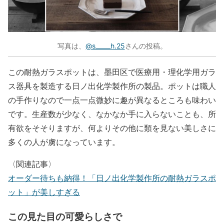
写真は、
@s_____h.25
さんの投稿。
この耐熱ガラスポットは、墨田区で医療用・理化学用ガラ
ス器具を製造する日ノ出化学製作所の製品。ポットは職人
の手作りなので一点一点微妙に趣が異なるところも味わい
です。生産数が少なく、なかなか手に入らないことも、所
有欲をそそりますが、何よりその他に類を見ない美しさに
多くの人が虜になっています。
〈関連記事〉
オーダー待ちも納得！「日ノ出化学製作所の耐熱ガラスポ
ット」が美しすぎる
この見た目の可愛らしさで