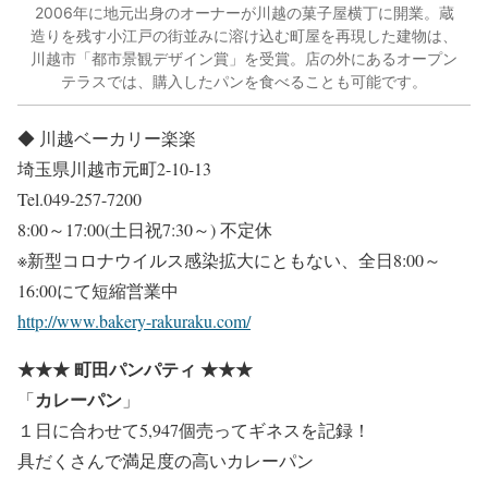
2006年に地元出身のオーナーが川越の菓子屋横丁に開業。蔵
造りを残す小江戸の街並みに溶け込む町屋を再現した建物は、
川越市「都市景観デザイン賞」を受賞。店の外にあるオープン
テラスでは、購入したパンを食べることも可能です。
◆
川越ベーカリー楽楽
埼玉県川越市元町2-10-13
Tel.049-257-7200
8:00～17:00(土日祝7:30～) 不定休
※新型コロナウイルス感染拡大にともない、全日8:00～
16:00にて短縮営業中
http://www.bakery-rakuraku.com/
★★★
町田パンパティ
★★★
カレーパン
「
」
１日に合わせて5,947個売ってギネスを記録！
具だくさんで満足度の高いカレーパン