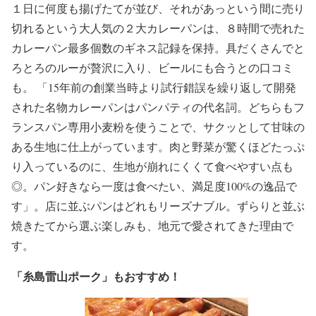
１日に何度も揚げたてが並び、それがあっという間に売り
切れるという大人気の２大カレーパンは、８時間で売れた
カレーパン最多個数のギネス記録を保持。具だくさんでと
ろとろのルーが贅沢に入り、ビールにも合うとの口コミ
も。 「15年前の創業当時より試行錯誤を繰り返して開発
された名物カレーパンはパンパティの代名詞。どちらもフ
ランスパン専用小麦粉を使うことで、サクッとして甘味の
ある生地に仕上がっています。肉と野菜が驚くほどたっぷ
り入っているのに、生地が崩れにくくて食べやすい点も
◎。パン好きなら一度は食べたい、満足度100%の逸品で
す」。店に並ぶパンはどれもリーズナブル。ずらりと並ぶ
焼きたてから選ぶ楽しみも、地元で愛されてきた理由で
す。
「糸島雷山ポーク」もおすすめ！