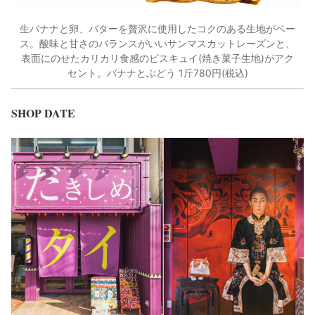
生バナナと卵、バターを贅沢に使用したコクのある生地がベー
ス。酸味と甘さのバランスがいいサンマスカットレーズンと、
表面にのせたカリカリ食感のビスキュイ(焼き菓子生地)がアク
セント。バナナとぶどう 1斤780円(税込)
SHOP DATE