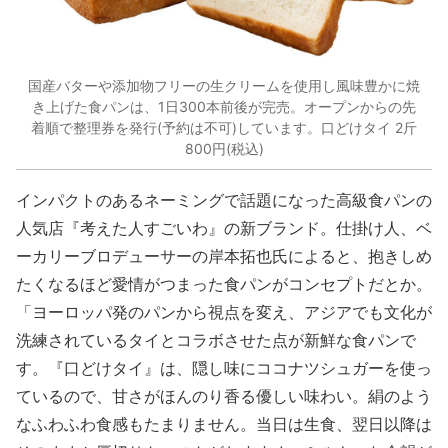
国産バターや添加物フリーの生クリームを使用し風味豊かに焼
き上げた食パンは、1日300本前後が完売。オープンからの先
着順で整理券を発行(予約は不可)しています。口どけタイ 2斤
800円(税込)
インパクトのあるネーミングで話題になった高級食パンの
人気店『考えた人すごいわ』の新ブランド。仕掛け人、ベ
ーカリーブロデューサーの岸本拓也氏によると、抱きしめ
たくなるほど愛情がつまった食パンがコンセプトだとか。
「ヨーロッパ発のパンから視点を変え、アジアでも文化が
洗練されているタイとコラボさせた点が新鮮な食パンで
す。『口どけタイ』は、隠し味にココナツシュガーを使っ
ているので、甘さがほんのり香る優しい味わい。絹のよう
なふわふわ食感もたまりません。当日は生食、翌日以降は