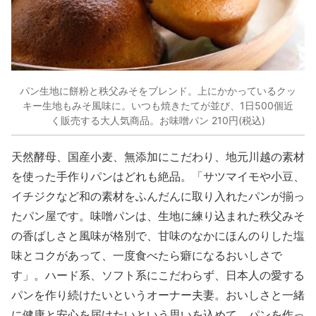
パン生地に餅粉と秩父みそをブレンド。上にかかっているクッ
キー生地もみそ風味に。いつも焼きたてが並び、1日500個近
く販売する大人気商品。お味噌パン 210円(税込)
天然酵母、国産小麦、無添加にこだわり、地元川越の素材
を使った手作りパンはどれも絶品。「サツマイモや小豆、
イチジクなど和の素材をふんだんに取り入れたパンが揃っ
たパン屋です。味噌パンは、生地に練り込まれた秩父みそ
の香ばしさと風味が格別で、甘味のなかにほんのりした塩
味とコクがあって、一度食べたら癖になるおいしさで
す」。ハード系、ソフト系にこだわらず、日本人の愛する
パンを作り続けたいというオーナー夫妻。おいしさと一緒
に健康と安心を届けたいという思いを込めて、パンを作っ