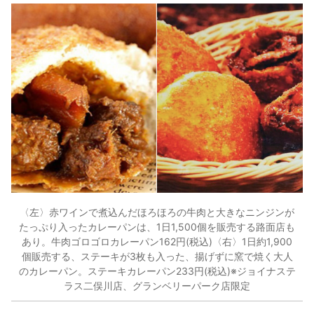
〈左〉赤ワインで煮込んだほろほろの牛肉と大きなニンジンが
たっぷり入ったカレーパンは、1日1,500個を販売する路面店も
あり。牛肉ゴロゴロカレーパン162円(税込)〈右〉1日約1,900
個販売する、ステーキが3枚も入った、揚げずに窯で焼く大人
のカレーパン。ステーキカレーパン233円(税込)※ジョイナステ
ラス二俣川店、グランベリーパーク店限定