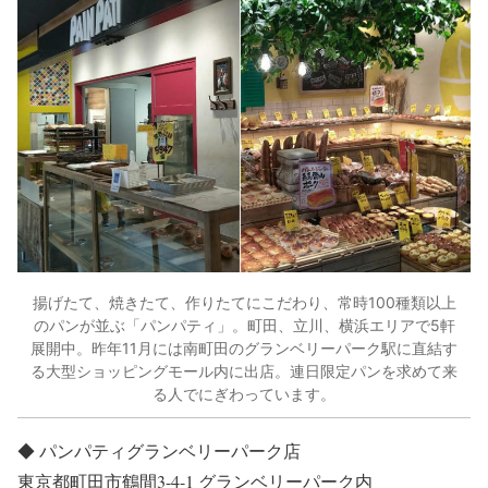
揚げたて、焼きたて、作りたてにこだわり、常時100種類以上
のパンが並ぶ「パンパティ」。町田、立川、横浜エリアで5軒
展開中。昨年11月には南町田のグランベリーパーク駅に直結す
る大型ショッピングモール内に出店。連日限定パンを求めて来
る人でにぎわっています。
◆
パンパティグランベリーパーク店
東京都町田市鶴間3-4-1 グランベリーパーク内