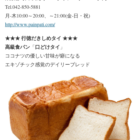
Tel.042-850-5881
月-木10:00～20:00、～21:00(金-日・祝)
http://www.painpati.com/
★★★
行徳だきしめタイ
★★★
高級食パン
口どけタイ
「
」
ココナツの優しい甘味が癖になる
エキゾチック感覚のデイリーブレッド