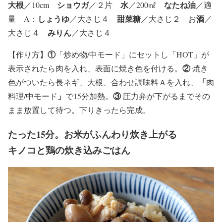
大根
ショウガ
水
なたね油
／10cm
／２片
／200㎖
／適
しょうゆ
甜菜糖
酒
量 A：
／大さじ４
／大さじ２ お
／
みりん
大さじ４
／大さじ４
①
【
作り方
】
「炒め物/中モード」にセットし「HOT」が
②
表示されたら肉を入れ、表面に焼き色を付ける。
焼き
「
色がついたら長ネギ、大根、合わせ調味料Ａを入れ、
肉
」
③
料理/中モード
で15分加熱。
圧力弁が下がるまでその
まま放置して待つ。下りきったら完成。
たった15分。お米がふんわり炊き上がる
キノコと鶏の炊き込みごはん