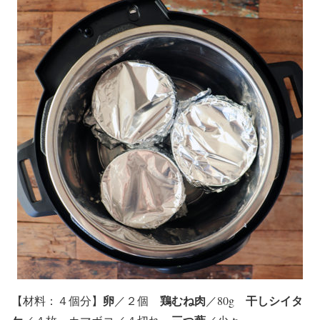
卵
鶏むね肉
干しシイタ
【
材料
：４個分】
／２個
／80g