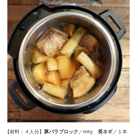
豚バラブロック
長ネギ
【
材料
：４人分】
／600g
／１本