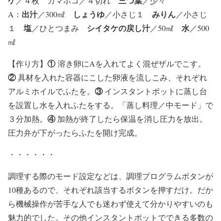
ケ
三つ葉
／４枚 カマボコ／４切れ
／少々
出汁
しょうゆ
みりん
A：
／300㎖
／小さじ１
／小さじ
塩
シイタケの戻し汁
水
１
／ひとつまみ
／50㎖
／500
㎖
①
【
作り方
】
溶き卵にAを入れてよく混ぜザルでこす。
②
具材を入れた容器にこした卵液を流しこみ、それぞれ
③
アルミホイルでふたを。
インスタントポットに蒸し台
を設置し水を入れふたをする。「蒸し料理／中モード」で
④
３分加熱。
加熱が終了したら保温を消し圧力を放出。
圧力弁が下がったらふたを開け完成。
・・・・・・
調理する際のモード設定などは、調理プログラムボタンが
10種あるので、それぞれ該当するボタンを押すだけ。だか
ら機械操作が苦手な人でも迷わず使えて分かりやすいのも
魅力的でした。その他インスタントポットでできる多数の