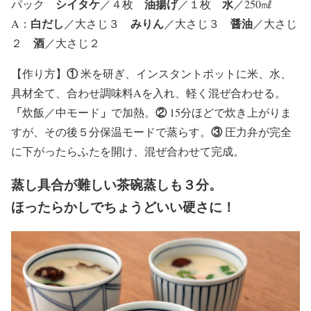
シイタケ
油揚げ
水
パック
／４枚
／１枚
／250㎖
白だし
みりん
醤油
A：
／大さじ３
／大さじ３
／大さじ
酒
２
／大さじ２
①
【
作り方
】
米を研ぎ、インスタントポットに米、水、
具材全て、合わせ調味料Aを入れ、軽く混ぜ合わせる。
「
」
②
炊飯／中モード
で加熱。
15分ほどで炊き上がりま
③
すが、その後５分保温モードで蒸らす。
圧力弁が完全
に下がったらふたを開け、混ぜ合わせて完成。
蒸し具合が難しい茶碗蒸しも３分。
ほったらかしでちょうどいい硬さに！