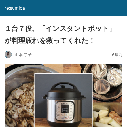
re:sumica
１台７役。「インスタントポット」
が料理疲れを救ってくれた！
山本 了子
6年前