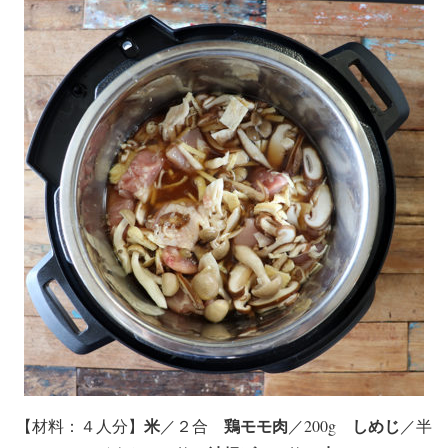
米
鶏モモ肉
しめじ
【
材料
：４人分】
／２合
／200g
／半