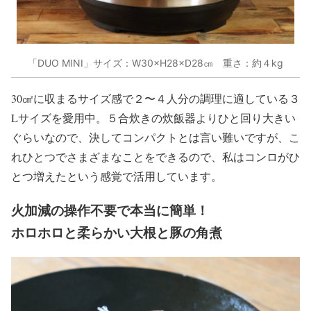
「DUO MINI」サイズ：W30×H28×D28㎝ 重さ：約４kg
30㎠に収まるサイズ感で２〜４人分の調理に適している３
Lサイズを愛用中。５合炊きの炊飯器よりひと回り大きい
ぐらいなので、決してコンパクトとは言い難いですが、こ
れひとつでさまざまなことをできるので、私はコンロがひ
とつ増えたという感覚で活用しています。
火加減の操作不要で本当に簡単！
ホロホロと柔らかい大根と豚の角煮