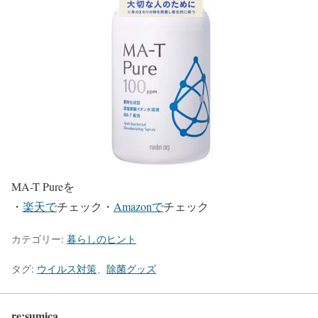
MA-T Pureを
・
楽天で
チェック・
Amazonで
チェック
カテゴリー:
暮らしのヒント
タグ:
ウイルス対策
、
除菌グッズ
re:sumica