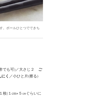
す。ボールひとつでできち
ご
(酢でも可)／大さじ２
んにく
／小ひと片(擦る)
１枚(１cm×５㎝ぐらいに