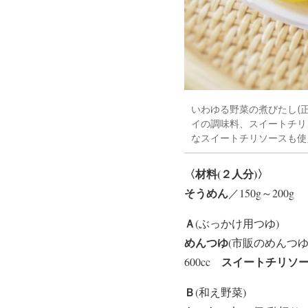
いわゆる野菜の煮びたし(
イの調味料、スイートチリ
なスイートチリソースも使
〈材料(２人分)〉
そうめん
／150g～200g
Ａ
(ぶっかけ用つゆ)
めんつゆ
(市販のめんつ
スイートチリソ
600cc
Ｂ
(和え野菜)