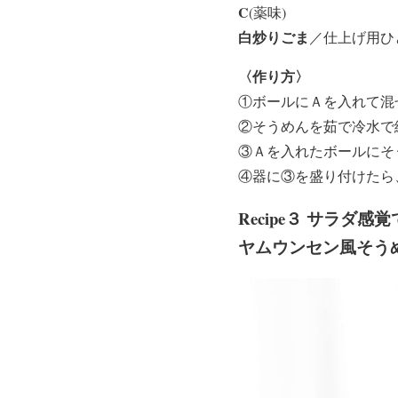
C
(薬味)
白炒りごま
／仕上げ用ひ
〈作り方〉
①ボールにＡを入れて混
②そうめんを茹で冷水で
③Ａを入れたボールにそ
④器に③を盛り付けたら
Recipe３ サラダ
ヤムウンセン風そう