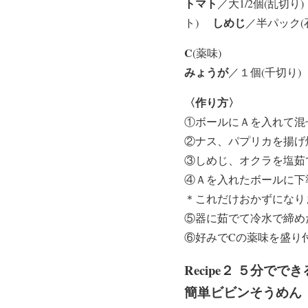
トマト
／大1/2個(乱切
しめじ
ト)
／半パック
C
(薬味)
みょうが
／１個(千切り
〈作り方〉
①ボールにＡを入れて混
②ナス、パプリカを揚げ焼
③しめじ、オクラを塩茹
④Ａを入れたボールに下
＊これだけおかずになり
⑤器に茹でて冷水で締め
⑥好みでCの薬味を盛り
Recipe２ ５分ででき
簡単ビビンそうめん