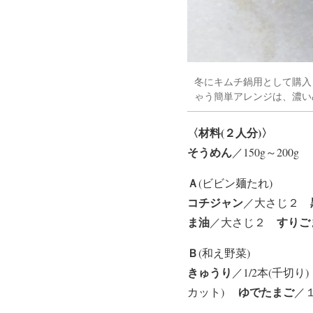
冬にキムチ鍋用として購入
ゃう簡単アレンジは、濃い
〈材料(２人分)〉
そうめん
／150g～200g
Ａ
(ビビン麺たれ)
コチジャン
／大さじ２
ま油
すりご
／大さじ２
Ｂ
(和え野菜)
きゅうり
／1/2本(千切
ゆでたまご
カット)
／