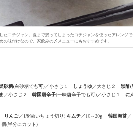
したコチジャン。夏まで残ってしまったコチジャンを使ったアレンジで
めの味付けなので、家飲みの〆メニューにもおすすめです。
黒砂糖
しょうゆ
黒酢
(白砂糖でも可)／小さじ１
／大さじ２
ま
韓国唐辛子
に
／小さじ２
(一味唐辛子でも可)／小さじ１
りんご
キムチ
韓国海苔
り)
／1/8個(いちょう切り)
／10～20g
／
１個(半分にカット)