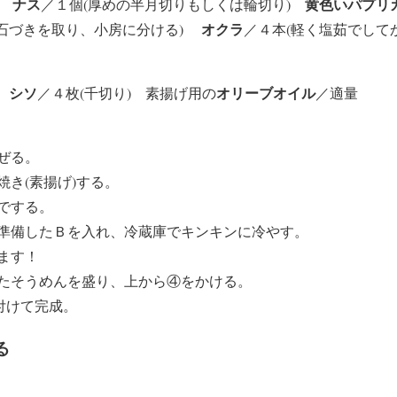
ナス
黄色いパプリ
り)
／１個(厚めの半月切りもしくは輪切り)
オクラ
(石づきを取り、小房に分ける)
／４本(軽く塩茹でして
シソ
オリーブオイル
)
／４枚(千切り) 素揚げ用の
／適量
ぜる。
き(素揚げ)する。
でする。
準備したＢを入れ、冷蔵庫でキンキンに冷やす。
ます！
たそうめんを盛り、上から④をかける。
付けて完成。
る