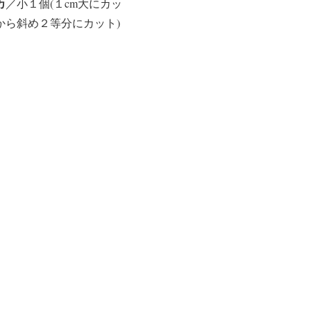
カ
／小１個(１cm大にカッ
から斜め２等分にカット)