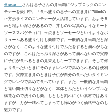
@rosso___
さんは息子さんの弁当箱にジップロックのコン
テナーを愛用中。「食べ盛りの息子への置き弁に700mlの
正方形サイズのコンテナーが大活躍しています。およそ５
㎝と程よい深さがあるので、丼ものや写真のようなミート
ソーススパゲティに目玉焼きとソーセージというようなボ
リュームある盛り付けも楽勝です。一般的な弁当箱だと深
さがなく、このような盛り付けでふたをすると崩れがちな
のですが、これはたっぷり深さがあって崩れないので実際
に子供が食べるときの見栄えもキープできます。そして何
より食べたいときにそのままレンジで温められるのは便利
です。実際置き弁のときは子供が自分の食べたいタイミン
グでレンジで温めて食べています。また、一般的な弁当箱
と違い間仕切りなどがなく、本体とふたというシンプルな
構造なので洗うのも楽。もともと割れにくい素材ではあり
ますが、万が一壊れてしまっても諦めがつく価格帯なのも
魅力です」