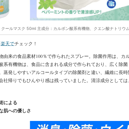
Do クールマスク 50ml 主成分：カルボン酸系有機物、クエン酸ナトリウ
・
楽天で
チェック！
物由来の食品素材100％で作られたスプレー。除菌作用は、カ
酸系有機物は、食品に含まれる成分で作られており、広く除菌
。蒸発しやすいアルコールタイプの除菌剤と違い、繊維に長時
会社帰りでもひんやり感は残っていました。清涼成分としては
術による
な肌への優しさ