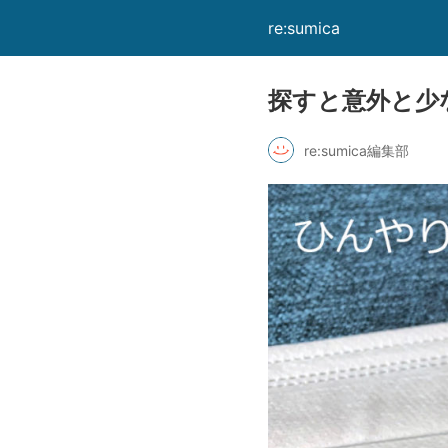
re:sumica
探すと意外と少
re:sumica編集部