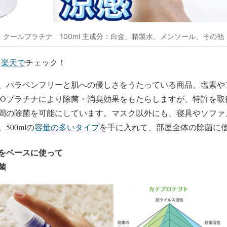
クールプラチナ 100ml 主成分：白金、精製水、メンソール、その他
・
楽天で
チェック！
、パラベンフリーと肌への優しさをうたっている商品。塩素や
NOプラチナにより除菌・消臭効果をもたらしますが、特許を取
間の除菌を可能にしています。マスク以外にも、寝具やソファ
00mlの
容量の多いタイプ
を手に入れて、部屋全体の除菌に
をベースに使って
菌