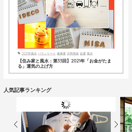
2021年風水
バランリード
健康運
月岡美緒
金運
風水
【住み家と風水：第33回】2021年「お金がたま
る」運気の上げ方
人気記事ランキング