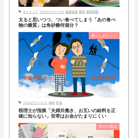
ダイエット
プロのアドバイス
健康知識
糖質
糖質制限
太ると思いつつ、つい食べてしまう「あの食べ
物の糖質」は角砂糖何個分？
暮らしのヒント
プロのアドバイス
節約
貯金
税理士が指摘「夫婦共働き、お互いの給料を正
確に知らない」世帯はお金がたまりにくい
幸せの風水