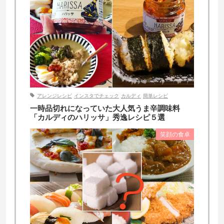
アレンジレシピ
インスタでチェック
カルディ
簡単レシピ
一時品切れになっていた大人気うま辛調味料
「カルディのハリッサ」秀逸レシピ５選
笑顔の食卓