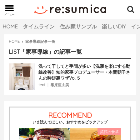
メニュー
MENU
HOME
タイムライン
住み家サンプル
楽しいDIY
イ
HOME
家事導線
記事一覧
LIST
「
家事導線
」の記事一覧
洗って干してと手間が多い【洗濯を楽にする動
線改善】知的家事プロデューサー・本間朝子さ
んの時短裏ワザVol.５
text
|
篠原亜由美
RECOMMEND
いま読んでほしい、おすすめをピックアップ
笑顔の食卓