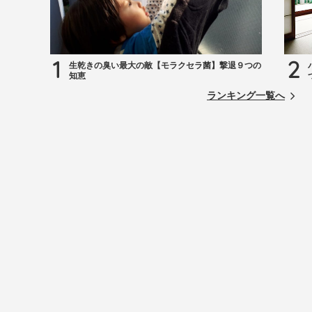
1
2
生乾きの臭い最大の敵【モラクセラ菌】撃退９つの
知恵
ランキング一覧へ