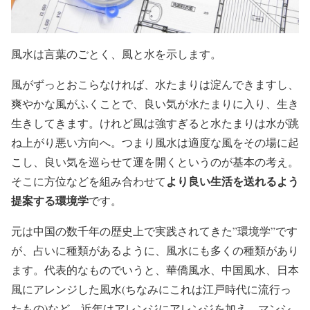
風水は言葉のごとく、風と水を示します。
風がずっとおこらなければ、水たまりは淀んできますし、
爽やかな風がふくことで、良い気が水たまりに入り、生き
生きしてきます。けれど風は強すぎると水たまりは水が跳
ね上がり悪い方向へ。つまり風水は適度な風をその場に起
こし、良い気を巡らせて運を開くというのが基本の考え。
より良い生活を送れるよう
そこに方位などを組み合わせて
提案する環境学
です。
元は中国の数千年の歴史上で実践されてきた”環境学”です
が、占いに種類があるように、風水にも多くの種類があり
ます。代表的なものでいうと、華僑風水、中国風水、日本
風にアレンジした風水(ちなみにこれは江戸時代に流行っ
たもの)など。近年はアレンジにアレンジを加え、マンシ