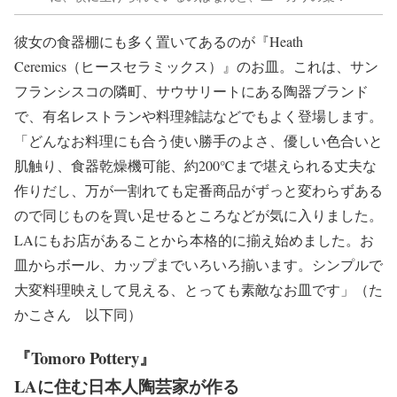
彼女の食器棚にも多く置いてあるのが『Heath
Ceremics（ヒースセラミックス）』のお皿。これは、サン
フランシスコの隣町、サウサリートにある陶器ブランド
で、有名レストランや料理雑誌などでもよく登場します。
「どんなお料理にも合う使い勝手のよさ、優しい色合いと
肌触り、食器乾燥機可能、約200℃まで堪えられる丈夫な
作りだし、万が一割れても定番商品がずっと変わらずある
ので同じものを買い足せるところなどが気に入りました。
LAにもお店があることから本格的に揃え始めました。お
皿からボール、カップまでいろいろ揃います。シンプルで
大変料理映えして見える、とっても素敵なお皿です」（た
かこさん 以下同）
『Tomoro Pottery』
LAに住む日本人陶芸家が作る