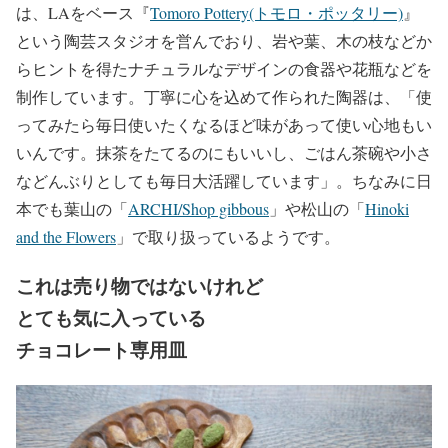
は、LAをベース『
Tomoro Pottery(トモロ・ポッタリー)
』
という陶芸スタジオを営んでおり、岩や葉、木の枝などか
らヒントを得たナチュラルなデザインの食器や花瓶などを
制作しています。丁寧に心を込めて作られた陶器は、「使
ってみたら毎日使いたくなるほど味があって使い心地もい
いんです。抹茶をたてるのにもいいし、ごはん茶碗や小さ
などんぶりとしても毎日大活躍しています」。ちなみに日
本でも葉山の「
ARCHI/Shop gibbous
」や松山の「
Hinoki
and the Flowers
」で取り扱っているようです。
これは売り物ではないけれど
とても気に入っている
チョコレート専用皿