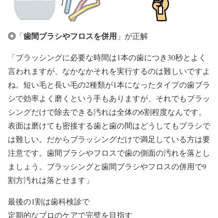
◎
歯間ブラシやフロスを併用
「
」が正解
「ブラッシングに必要な時間は
1
本の歯につき
30
秒とよく
言われますが、なかなかそれを実行するのは難しいですよ
ね。短い毛と長い毛の
2
種類が
1
本になったタイプの歯ブラ
シで効率よく磨くという手もありますが、それでもブラッ
シングだけで除去できる汚れは全体の6割程度なんです。
表面は磨けても密接する歯と歯の間はどうしてもブラシで
は難しい。だからブラッシングだけで満足している方は要
注意です。歯間ブラシやフロスで歯の側面の汚れを落とし
ましょう。ブラッシングと歯間ブラシやフロスの併用で9
割方汚れは落とせます」
最後の1割は歯科検診で
定期的なプロのケアで完璧を目指す