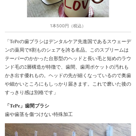
1本500円（税込）
「TePeの歯ブラシはデンタルケア先進国であるスウェーデ
ンの薬局で8割ものシェアを誇る名品。このスプリームは
テーパーのかかった台形型のヘッドと長い毛と短めのラウ
ンド毛の2層構造が特徴で、歯間、歯周ポケットの汚れも
かき出す優れもの。ヘッドの先が細くなっているので奥歯
や細かいところにもしっかり届きます。これで磨いた後の
すっきり感は別格です」
「TePe」歯間ブラシ
歯や歯茎を傷つけない特殊加工