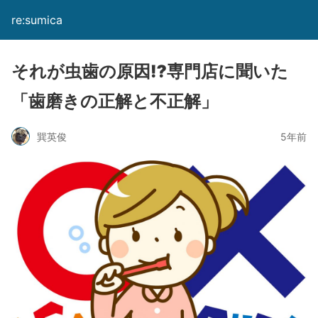
re:sumica
それが虫歯の原因⁉専門店に聞いた
「歯磨きの正解と不正解」
巽英俊
5年前