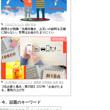
プロのアドバイス
節約
貯金
税理士が指摘「夫婦共働き、お互いの給料を正確
に知らない」世帯はお金がたまりにくい
幸せの風水
2021年風水
バランリード
健康運
月岡美緒
金運
風水
【住み家と風水：第33回】2021年「お金がたま
る」運気の上げ方
今、話題のキーワード
専門家のおすすめ
インスタでチェック