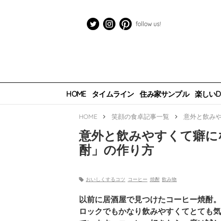
follow us!
HOME
タイムライン
住み家サンプル
楽しいDI
HOME
笑顔の食卓
記事一覧
意外と飲み
意外と飲みやすくて癖に
酎」の作り方
おいしくするコツ
コーヒー
焼酎
飲み物
以前に居酒屋で見つけたコーヒー焼酎。
ロックでもかなり飲みやすくてとても気