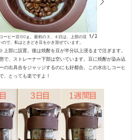
1
/
2
酎にコーヒー豆100ｇ。最初の３、４日は、上部の豆
浮いている豆が、漬け
いので、私はときどき豆をかき混ぜています。
できたら、コーヒーの
ト上部に設置。後は焼酎を豆が半分以上浸るまで注ぎます。
態で、ストレーナー下部は空いています。豆に焼酎が染み込
ーの出具合をジャッジするのにも好都合。この水出しコーヒ
で、とっても楽ですよ！