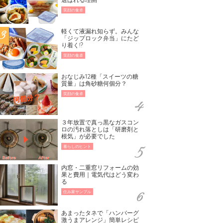
笑顔の食卓
軽くて液漏れ知らず。みんな
「ジップロック弁当」にたど
り着く!?
笑顔の食卓
おなじみ12種「スイーツの糖
質量」は角砂糖何個分？
笑顔の食卓
３年放置で真っ黒なガスコン
ロの汚れ落としは「研磨剤と
根気」が必要でした
暮らしのヒント
内窓・二重窓リフォームの効
果と費用｜電気代はどう変わ
る
住み家サンプル
あまったタネで「ハンバーグ
激うまアレンジ」簡単レシピ