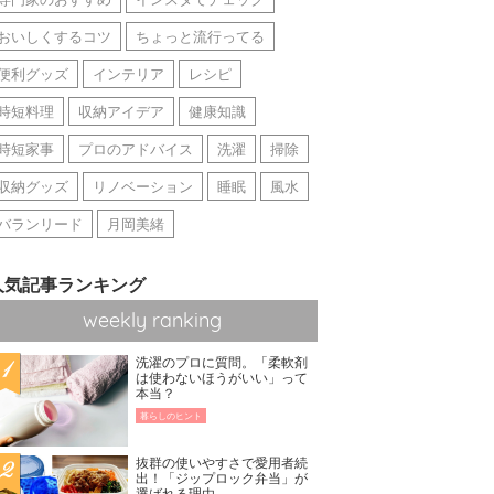
おいしくするコツ
ちょっと流行ってる
便利グッズ
インテリア
レシピ
時短料理
収納アイデア
健康知識
時短家事
プロのアドバイス
洗濯
掃除
収納グッズ
リノベーション
睡眠
風水
バランリード
月岡美緒
人気記事ランキング
weekly ranking
洗濯のプロに質問。「柔軟剤
は使わないほうがいい」って
本当？
暮らしのヒント
抜群の使いやすさで愛用者続
出！「ジップロック弁当」が
選ばれる理由