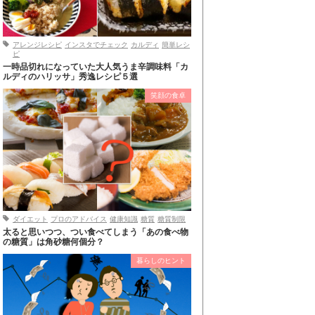
アレンジレシピ
インスタでチェック
カルディ
簡単レシ
ピ
一時品切れになっていた大人気うま辛調味料「カ
ルディのハリッサ」秀逸レシピ５選
笑顔の食卓
ダイエット
プロのアドバイス
健康知識
糖質
糖質制限
太ると思いつつ、つい食べてしまう「あの食べ物
の糖質」は角砂糖何個分？
暮らしのヒント