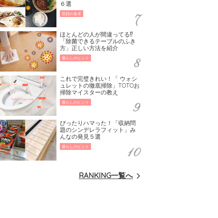
６選
笑顔の食卓
ほとんどの人が間違ってる⁉
「除菌できるテーブルのふき
方」正しい方法を紹介
暮らしのヒント
これで完璧きれい！「 ウォシ
ュレットの徹底掃除」TOTOお
掃除マイスターの教え
暮らしのヒント
ぴったりハマった！「収納問
題のシンデレラフィット」み
んなの発見５選
暮らしのヒント
RANKING一覧へ