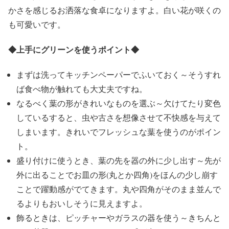
かさを感じるお洒落な食卓になりますよ。白い花が咲くの
も可愛いです。
◆
上手にグリーンを使うポイント
◆
まずは洗ってキッチンペーパーでふいておく
～そうすれ
ば食べ物が触れても大丈夫ですね。
なるべく葉の形がきれいなものを選ぶ
～欠けてたり変色
しているすると、虫や古さを想像させて不快感を与えて
しまいます。きれいでフレッシュな葉を使うのがポイン
ト。
盛り付けに使うとき、葉の先を器の外に少し出す
～先が
外に出ることでお皿の形(丸とか四角)をほんの少し崩す
ことで躍動感がでてきます。丸や四角がそのまま並んで
るよりもおいしそうに見えますよ。
飾るときは、ピッチャーやガラスの器を使う
～きちんと