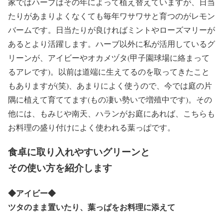
家ではハーブはその年によって植え替えていますが、日当
たりがあまりよくなくても毎年ワサワサと育つのがレモン
バームです。日当たりが良ければミントやローズマリーが
あるとより活躍します。ハーブ以外に私が活用しているグ
リーンが、アイビーやオカメヅタ(甲子園球場に絡まって
るアレです)。以前は道端に生えてるのを取ってきたこと
もありますが(笑)、あまりによく使うので、今では庭の片
隅に植えて育ててます(もの凄い勢いで増殖中です)。その
他には、もみじや南天、ハランがお庭にあれば、こちらも
お料理の盛り付けによく使われる葉っぱです。
食卓に取り入れやすいグリーンと
その使い方を紹介します
◆
アイビー
◆
ツタのまま置いたり、葉っぱをお料理に添えて