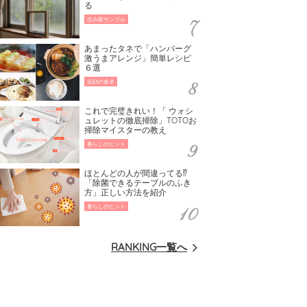
る
住み家サンプル
あまったタネで「ハンバーグ
激うまアレンジ」簡単レシピ
６選
笑顔の食卓
これで完璧きれい！「 ウォシ
ュレットの徹底掃除」TOTOお
掃除マイスターの教え
暮らしのヒント
ほとんどの人が間違ってる⁉
「除菌できるテーブルのふき
方」正しい方法を紹介
暮らしのヒント
RANKING一覧へ