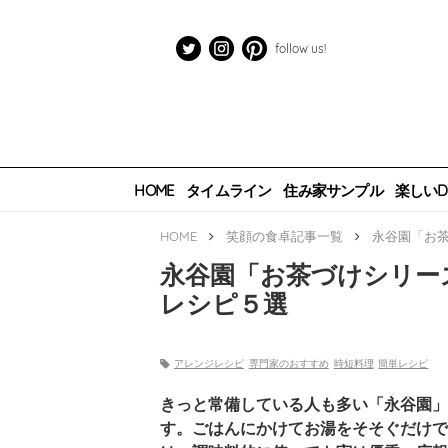
follow us!
HOME
タイムライン
住み家サンプル
楽しいDI
HOME
笑顔の食卓
記事一覧
永谷園「お
永谷園「お茶づけシリー
レシピ５選
アレンジレシピ
専門家のおすすめ
時短料理
簡単レシピ
きっと常備している人も多い「永谷園」
す。ごはんにかけてお湯をそそぐだけで