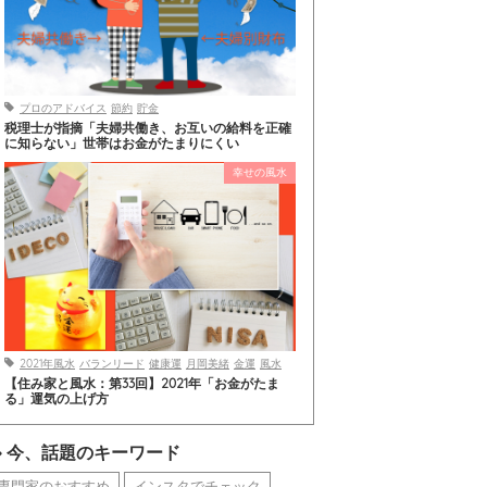
プロのアドバイス
節約
貯金
税理士が指摘「夫婦共働き、お互いの給料を正確
に知らない」世帯はお金がたまりにくい
幸せの風水
2021年風水
バランリード
健康運
月岡美緒
金運
風水
【住み家と風水：第33回】2021年「お金がたま
る」運気の上げ方
今、話題のキーワード
専門家のおすすめ
インスタでチェック