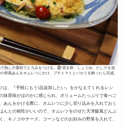
鍋で熱し片栗粉でとろみをつける。
②
溶き卵、しょうゆ、だし汁を混
の和風あんをオムレツにかけ、プチトマトとパセリを飾ったら完成。
レツは、『手軽にもう1品追加したい』をかなえてくれるレシ
の抹茶味がほのかに感じられ、ボリュームたっぷりで食べご
、あんをかける際に、オムレツに少し切り込みを入れておく
はんとの相性がいいので、オムレツをのせた天津飯風どんぶ
く、キノコやチーズ、コーンなどのお好みの野菜を入れて、