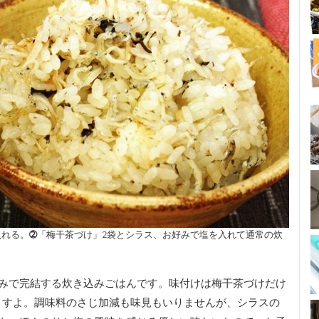
入れる。
➁
「梅干茶づけ」2袋とシラス、お好みで塩を入れて通常の炊
みで完結する炊き込みごはんです。味付けは梅干茶づけだけ
ますよ。調味料のさじ加減も味見もいりませんが、シラスの