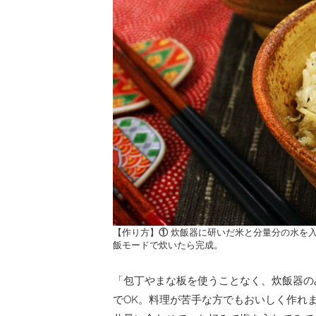
【作り方】
①
炊飯器に研いだ米と分量分の水を
飯モードで炊いたら完成。
「包丁やまな板を使うことなく、炊飯器の
でOK。料理が苦手な方でもおいしく作れ