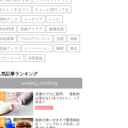
おいしくするコツ
ちょっと流行ってる
便利グッズ
インテリア
レシピ
時短料理
収納アイデア
健康知識
時短家事
プロのアドバイス
洗濯
掃除
収納グッズ
リノベーション
睡眠
風水
バランリード
月岡美緒
人気記事ランキング
weekly ranking
洗濯のプロに質問。「柔軟剤
は使わないほうがいい」って
本当？
暮らしのヒント
抜群の使いやすさで愛用者続
出！「ジップロック弁当」が
選ばれる理由