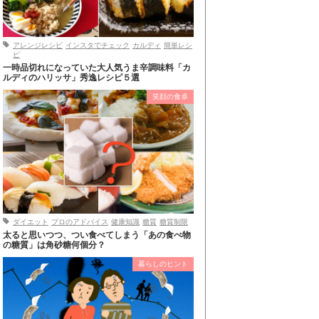
アレンジレシピ
インスタでチェック
カルディ
簡単レシ
ピ
一時品切れになっていた大人気うま辛調味料「カ
ルディのハリッサ」秀逸レシピ５選
笑顔の食卓
ダイエット
プロのアドバイス
健康知識
糖質
糖質制限
太ると思いつつ、つい食べてしまう「あの食べ物
の糖質」は角砂糖何個分？
暮らしのヒント