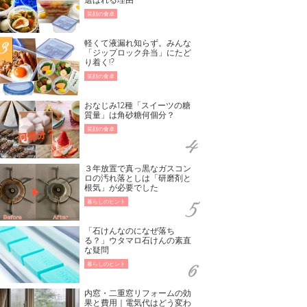
笑顔の食卓
軽くて液漏れ知らず。みんな
「ジップロック弁当」にたど
り着く!?
笑顔の食卓
おなじみ12種「スイーツの糖
質量」は角砂糖何個分？
笑顔の食卓
３年放置で真っ黒なガスコン
ロの汚れ落としは「研磨剤と
根気」が必要でした
暮らしのヒント
「石けんなのになぜ落ち
る？」ウタマロ石けんの素直
な疑問
暮らしのヒント
内窓・二重窓リフォームの効
果と費用｜電気代はどう変わ