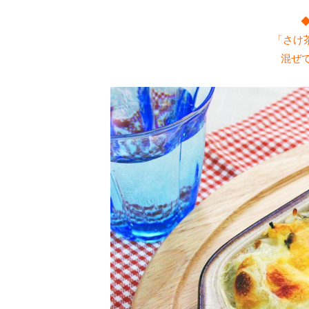
「さけ
混ぜ