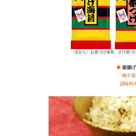
〈左から〉お茶づけ海苔、さけ茶づ
◆
釜揚げ
「梅干茶
調味料