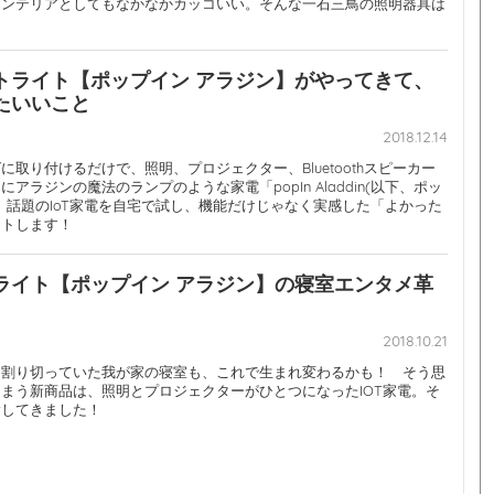
インテリアとしてもなかなかカッコいい。そんな一石三鳥の照明器具は
トライト【ポップイン アラジン】がやってきて、
たいいこと
2018.12.14
に取り付けるだけで、照明、プロジェクター、Bluetoothスピーカー
アラジンの魔法のランプのような家電「popIn Aladdin(以下、ポッ
。話題のIoT家電を自宅で試し、機能だけじゃなく実感した「よかった
ートします！
ライト【ポップイン アラジン】の寝室エンタメ革
2018.10.21
と割り切っていた我が家の寝室も、これで生まれ変わるかも！ そう思
まう新商品は、照明とプロジェクターがひとつになったIOT家電。そ
験してきました！