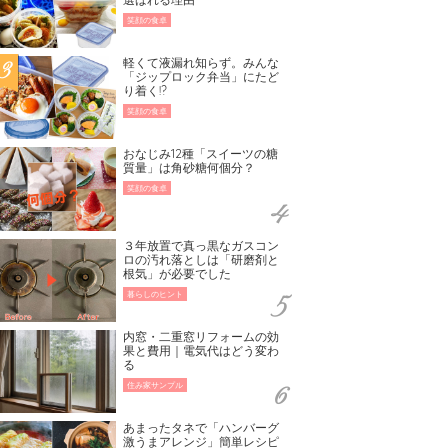
笑顔の食卓
軽くて液漏れ知らず。みんな
「ジップロック弁当」にたど
り着く!?
笑顔の食卓
おなじみ12種「スイーツの糖
質量」は角砂糖何個分？
笑顔の食卓
３年放置で真っ黒なガスコン
ロの汚れ落としは「研磨剤と
根気」が必要でした
暮らしのヒント
内窓・二重窓リフォームの効
果と費用｜電気代はどう変わ
る
住み家サンプル
あまったタネで「ハンバーグ
激うまアレンジ」簡単レシピ