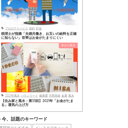
プロのアドバイス
節約
貯金
税理士が指摘「夫婦共働き、お互いの給料を正確
に知らない」世帯はお金がたまりにくい
幸せの風水
2021年風水
バランリード
健康運
月岡美緒
金運
風水
【住み家と風水：第33回】2021年「お金がたま
る」運気の上げ方
今、話題のキーワード
専門家のおすすめ
インスタでチェック