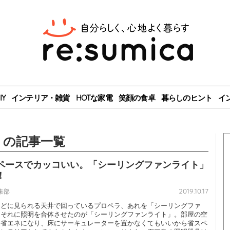
Y
インテリア・雑貨
HOTな家電
笑顔の食卓
暮らしのヒント
イ
」の記事一覧
ペースでカッコいい。「シーリングファンライト」
！
2019.10.17
編集部
などに見られる天井で回っているプロペラ、あれを「シーリングファ
、それに照明を合体させたのが「シーリングファンライト」。部屋の空
て省エネになり、床にサーキュレーターを置かなくてもいいから省スペ