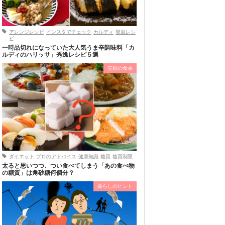
アレンジレシピ
インスタでチェック
カルディ
簡単レシ
ピ
一時品切れになっていた大人気うま辛調味料「カ
ルディのハリッサ」秀逸レシピ５選
笑顔の食卓
ダイエット
プロのアドバイス
健康知識
糖質
糖質制限
太ると思いつつ、つい食べてしまう「あの食べ物
の糖質」は角砂糖何個分？
暮らしのヒント