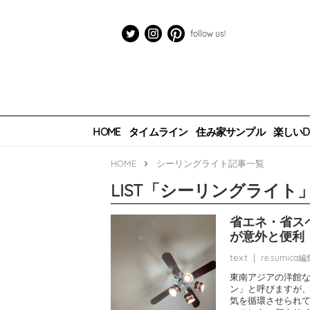
follow us!
HOME
タイムライン
住み家サンプル
楽しいDI
HOME
シーリングライト
記事一覧
LIST
「
シーリングライト
省エネ・省ス
が意外と便利
text
|
re:sumica
東南アジアの洋館
ン」と呼びますが
気を循環させられ