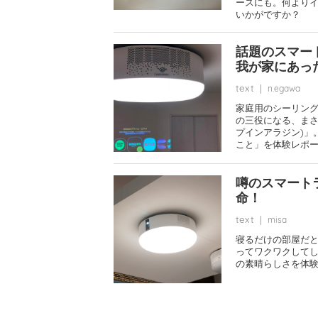
ースにも。何より
いかがですか？
話題のスマー
我が家にあっ
text
|
n.egawa
家庭用のシーリング
の三役になる、まさに
プインアラジン)」
こと」を体験レポ
噂のスマート
命！
text
|
misa
寝るだけの部屋だ
ってワクワクしてし
の素晴らしさを体