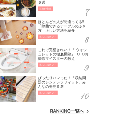
６選
笑顔の食卓
ほとんどの人が間違ってる⁉
「除菌できるテーブルのふき
方」正しい方法を紹介
暮らしのヒント
これで完璧きれい！「 ウォシ
ュレットの徹底掃除」TOTOお
掃除マイスターの教え
暮らしのヒント
ぴったりハマった！「収納問
題のシンデレラフィット」み
んなの発見５選
暮らしのヒント
RANKING一覧へ