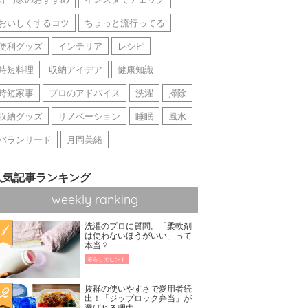
おいしくするコツ
ちょっと流行ってる
便利グッズ
インテリア
レシピ
時短料理
収納アイデア
健康知識
時短家事
プロのアドバイス
洗濯
掃除
収納グッズ
リノベーション
睡眠
風水
バランリード
月岡美緒
人気記事ランキング
weekly ranking
洗濯のプロに質問。「柔軟剤
は使わないほうがいい」って
本当？
暮らしのヒント
抜群の使いやすさで愛用者続
出！「ジップロック弁当」が
選ばれる理由