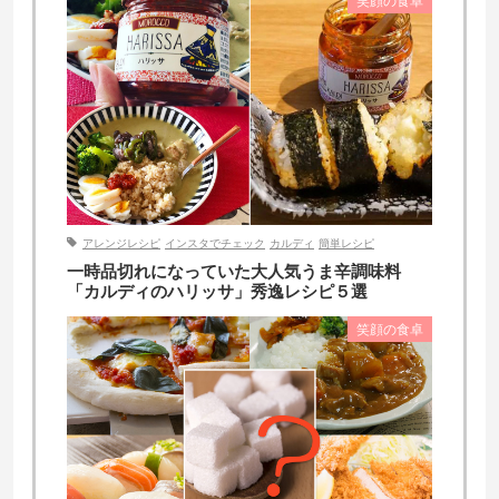
笑顔の食卓
アレンジレシピ
インスタでチェック
カルディ
簡単レシピ
一時品切れになっていた大人気うま辛調味料
「カルディのハリッサ」秀逸レシピ５選
笑顔の食卓