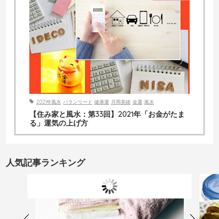
2021年風水
バランリード
健康運
月岡美緒
金運
風水
【住み家と風水：第33回】2021年「お金がたま
る」運気の上げ方
人気記事ランキング