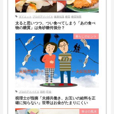
ダイエット
プロのアドバイス
健康知識
糖質
糖質制限
太ると思いつつ、つい食べてしまう「あの食べ
物の糖質」は角砂糖何個分？
暮らしのヒント
プロのアドバイス
節約
貯金
税理士が指摘「夫婦共働き、お互いの給料を正
確に知らない」世帯はお金がたまりにくい
幸せの風水