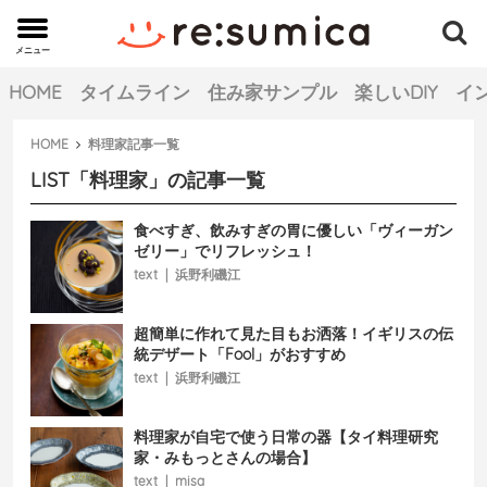
メニュー
MENU
HOME
タイムライン
住み家サンプル
楽しいDIY
イ
HOME
料理家
記事一覧
LIST
「
料理家
」の記事一覧
食べすぎ、飲みすぎの胃に優しい「ヴィーガン
ゼリー」でリフレッシュ！
text
|
浜野利磯江
超簡単に作れて見た目もお洒落！イギリスの伝
統デザート「Fool」がおすすめ
text
|
浜野利磯江
料理家が自宅で使う日常の器【タイ料理研究
家・みもっとさんの場合】
text
|
misa