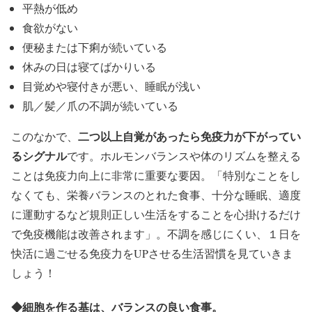
平熱が低め
食欲がない
便秘または下痢が続いている
休みの日は寝てばかりいる
目覚めや寝付きが悪い、睡眠が浅い
肌／髪／爪の不調が続いている
二つ以上自覚があったら免疫力が下がってい
このなかで、
るシグナル
です。ホルモンバランスや体のリズムを整える
ことは免疫力向上に非常に重要な要因。「特別なことをし
なくても、栄養バランスのとれた食事、十分な睡眠、適度
に運動するなど規則正しい生活をすることを心掛けるだけ
で免疫機能は改善されます」。不調を感じにくい、１日を
快活に過ごせる免疫力をUPさせる生活習慣を見ていきま
しょう！
◆
細胞を作る基は、バランスの良い食事。