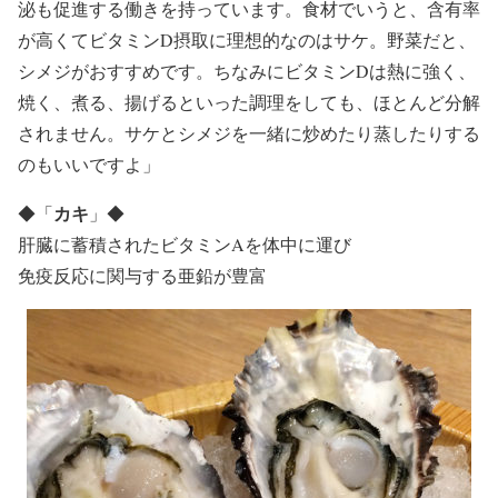
泌も促進する働きを持っています。食材でいうと、含有率
が高くてビタミンD摂取に理想的なのはサケ。野菜だと、
シメジがおすすめです。ちなみにビタミンDは熱に強く、
焼く、煮る、揚げるといった調理をしても、ほとんど分解
されません。サケとシメジを一緒に炒めたり蒸したりする
のもいいですよ」
カキ
◆
「
」
◆
肝臓に蓄積されたビタミンAを体中に運び
免疫反応に関与する亜鉛が豊富