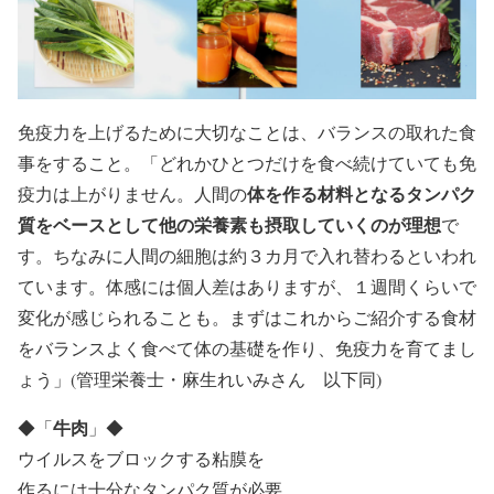
免疫力を上げるために大切なことは、バランスの取れた食
事をすること。「どれかひとつだけを食べ続けていても免
体を作る材料となるタンパク
疫力は上がりません。人間の
質をベースとして他の栄養素も摂取していくのが理想
で
す。ちなみに人間の
細胞は約３カ月で入れ替わるといわれ
ています
。体感には個人差はありますが、１週間くらいで
変化が感じられることも。まずはこれからご紹介する食材
をバランスよく食べて体の基礎を作り、免疫力を育てまし
ょう」(管理栄養士・麻生れいみさん 以下同)
牛肉
◆
「
」
◆
ウイルスをブロックする粘膜を
作るには十分なタンパク質が必要