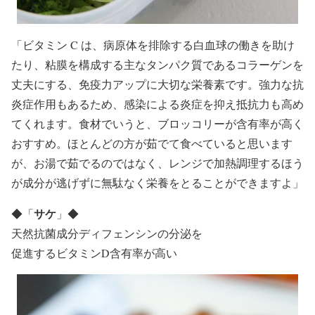
「ビタミン C は、病原体を排除する白血球の働きを助け
たり、粘膜を構成する主なタンパク質であるコラーゲンを
丈夫にする、免疫力アップに大切な栄養素です。強力な抗
炎症作用もあるため、感染による炎症を抑え抵抗力も高め
てくれます。食材でいうと、ブロッコリーが含有率が高く
おすすめ。ほとんどの方が茹でて食べていると思います
が、お湯で茹でるのではなく、レンジで加熱調理するほう
が成分が逃げずに無駄なく栄養をとることができますよ」
サケ
◆
「
」
◆
天然抗菌成分ディフェンシンの分泌を
促進するビタミンD含有率が高い