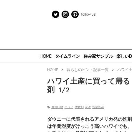
follow us!
HOME
タイムライン
住み家サンプル
楽しいDI
HOME
暮らしのヒント
記事一覧
ハワイ土
ハワイ土産に買って帰る
剤
1
/
2
お買い物
ハワイ
柔軟剤
洗濯
洗濯洗剤
ダウニーに代表されるアメリカ発の洗剤
は年間湿度がけっこう高いハワイでも、