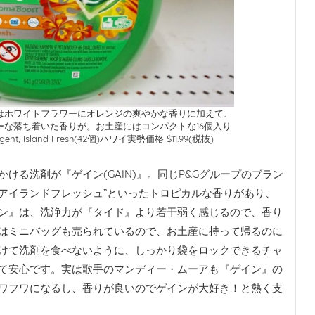
はホワイトフラワーにオレンジの爽やかな香りに加えて、
ーな落ち着いた香りが。お土産にはコンパクトな16個入り
ent, Island Fresh(42個)ハワイ実勢価格 $11.99(税抜)
ける洗剤が『ゲイン(GAIN)』。同じP&Gグループのブラン
“アイランドフレッシュ”といったトロピカルな香りがあり、
ン』は、洗浄力が『タイド』より若干弱く感じるので、香り
はミニバッグも売られているので、お土産に持って帰るのに
けて洗剤を食べないように、しっかり袋をロックできるチャ
て安心です。実は歌手のマンディー・ムーアも『ゲイン』の
ワフワになるし、香りが良いのでゲインが大好き！と熱く支