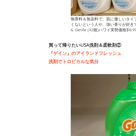
無香料＆無染料で、肌に優しいタイ
くないという人や、強い香りが好きでない人に向
& Gentle (42個)ハワイ実勢価格$16.9
買って帰りたいUSA洗剤＆柔軟剤②
『ゲイン』のアイランドフレッシュ
洗剤でトロピカルな気分