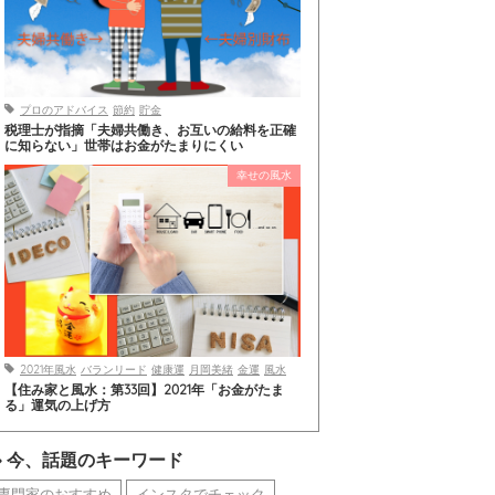
プロのアドバイス
節約
貯金
税理士が指摘「夫婦共働き、お互いの給料を正確
に知らない」世帯はお金がたまりにくい
幸せの風水
2021年風水
バランリード
健康運
月岡美緒
金運
風水
【住み家と風水：第33回】2021年「お金がたま
る」運気の上げ方
今、話題のキーワード
専門家のおすすめ
インスタでチェック