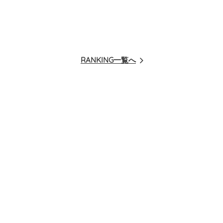
RANKING一覧へ
1
/
3
考えて環境を守ろうというコンセプトの
『マイヤーズ』のドライヤー
ション』。自然分解できない成分は含ま
必ず喜ばれる人気アイテム。