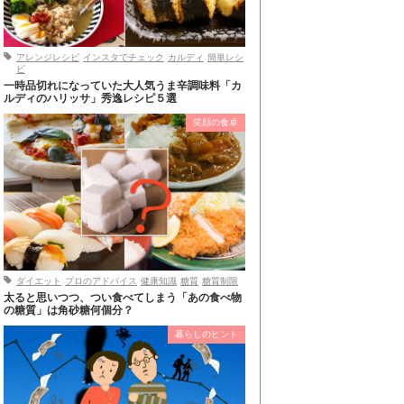
アレンジレシピ
インスタでチェック
カルディ
簡単レシ
ピ
一時品切れになっていた大人気うま辛調味料「カ
ルディのハリッサ」秀逸レシピ５選
笑顔の食卓
ダイエット
プロのアドバイス
健康知識
糖質
糖質制限
太ると思いつつ、つい食べてしまう「あの食べ物
の糖質」は角砂糖何個分？
暮らしのヒント