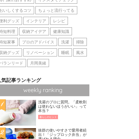
おいしくするコツ
ちょっと流行ってる
便利グッズ
インテリア
レシピ
時短料理
収納アイデア
健康知識
時短家事
プロのアドバイス
洗濯
掃除
収納グッズ
リノベーション
睡眠
風水
バランリード
月岡美緒
人気記事ランキング
weekly ranking
洗濯のプロに質問。「柔軟剤
は使わないほうがいい」って
本当？
暮らしのヒント
抜群の使いやすさで愛用者続
出！「ジップロック弁当」が
選ばれる理由