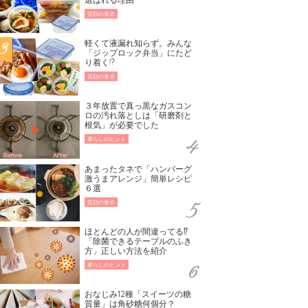
笑顔の食卓
軽くて液漏れ知らず。みんな
「ジップロック弁当」にたど
り着く!?
笑顔の食卓
３年放置で真っ黒なガスコン
ロの汚れ落としは「研磨剤と
根気」が必要でした
暮らしのヒント
あまったタネで「ハンバーグ
激うまアレンジ」簡単レシピ
６選
笑顔の食卓
ほとんどの人が間違ってる⁉
「除菌できるテーブルのふき
方」正しい方法を紹介
暮らしのヒント
おなじみ12種「スイーツの糖
質量」は角砂糖何個分？