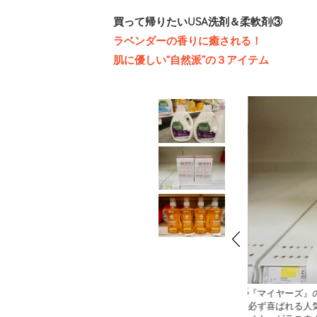
買って帰りたいUSA洗剤＆柔軟剤③
ラベンダーの香りに癒される！
肌に優しい“自然派”の３アイテム
2
/
3
ーズ』のドライヤーシートはお土産に買って帰ると、
『Method（
れる人気アイテム。ラベンダー以外に、レモンヴァー
ー。今では特別