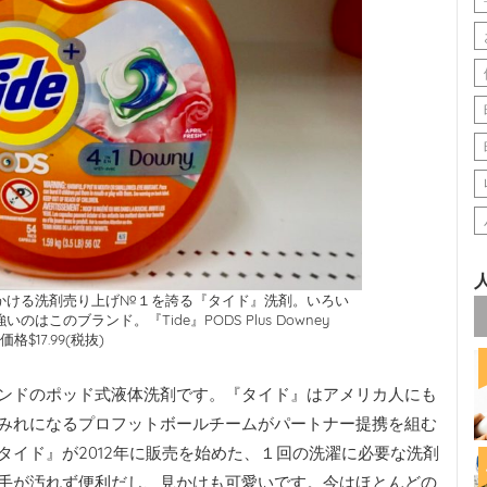
かける洗剤売り上げ№１を誇る『タイド』洗剤。いろい
このブランド。『Tide』PODS Plus Downey
勢価格$17.99(税抜)
ブランドのポッド式液体洗剤です。『タイド』はアメリカ人にも
みれになるプロフットボールチームがパートナー提携を組む
タイド』が2012年に販売を始めた、１回の洗濯に必要な洗剤
手が汚れず便利だし、見かけも可愛いです。今はほとんどの