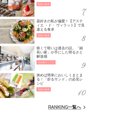
笑顔の食卓
器好きの私が偏愛！【アステ
ィエ ・ド・ ヴィラット】で見
違える食卓
笑顔の食卓
狭くて暗いは過去の話。「細
長い家」が手にした明るさと
解放感
住み家サンプル
挟めば簡単においしくまとま
る！「折るサンド」の必見レ
シピ
笑顔の食卓
RANKING一覧へ