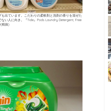
プも出ています。こだわりの柔軟剤と洗剤の香りを混ぜた
き。『Tide』Pods Laundry Detergent, Free
9(税抜)