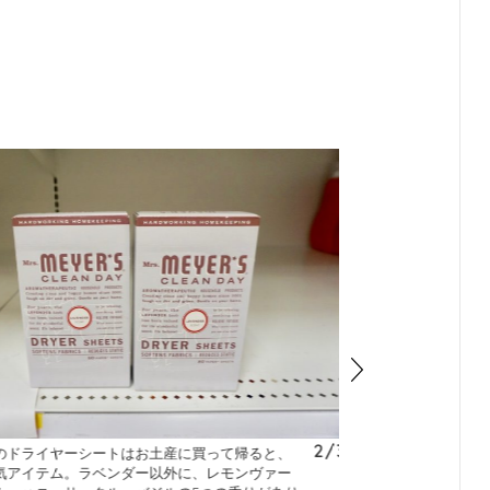
3
/
3
メソッド）』という自然派の洗剤や柔軟剤もメジャ
７代先の家族のことを
なオーガニックスーパーに行かなくても、アメ
『セブンスジェネレー