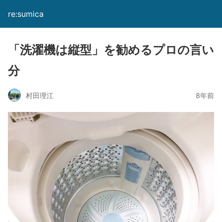
re:sumica
「洗濯機は縦型」を勧めるプロの言い
分
村田理江
8年前