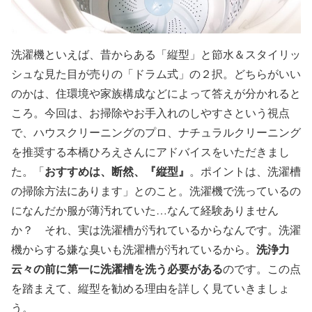
洗濯機といえば、昔からある「縦型」と節水＆スタイリッ
シュな見た目が売りの「ドラム式」の２択。どちらがいい
のかは、住環境や家族構成などによって答えが分かれると
ころ。今回は、お掃除やお手入れのしやすさという視点
で、ハウスクリーニングのプロ、ナチュラルクリーニング
を推奨する本橋ひろえさんにアドバイスをいただきまし
おすすめは、断然、『縦型』
た。「
。ポイントは、洗濯槽
の掃除方法にあります」とのこと。洗濯機で洗っているの
になんだか服が薄汚れていた…なんて経験ありません
か？ それ、実は洗濯槽が汚れているからなんです。洗濯
洗浄力
機からする嫌な臭いも洗濯槽が汚れているから。
云々の前に第一に洗濯槽を洗う必要がある
のです。
この点
を踏まえて、縦型を勧める理由を詳しく見ていきましょ
う。