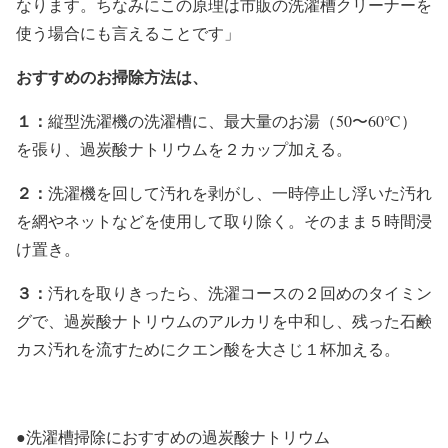
なります。ちなみにこの原理は市販の洗濯槽クリーナーを
使う場合にも言えることです」
おすすめのお掃除方法は、
１：
縦型洗濯機の洗濯槽に、最大量のお湯（50〜60℃）
を張り、過炭酸ナトリウムを２カップ加える。
２：
洗濯機を回して汚れを剥がし、一時停止し浮いた汚れ
を網やネットなどを使用して取り除く。そのまま５時間浸
け置き。
３：
汚れを取りきったら、洗濯コースの２回めのタイミン
グで、過炭酸ナトリウムのアルカリを中和し、残った石鹸
カス汚れを流すためにクエン酸を大さじ１杯加える。
●洗濯槽掃除におすすめの過炭酸ナトリウム