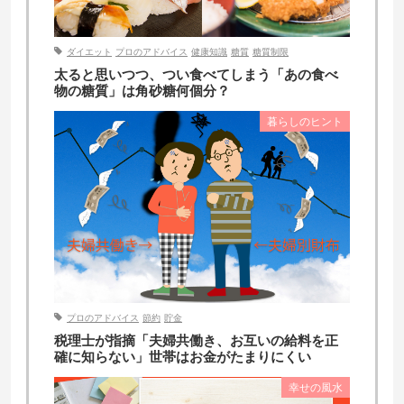
ダイエット
プロのアドバイス
健康知識
糖質
糖質制限
太ると思いつつ、つい食べてしまう「あの食べ
物の糖質」は角砂糖何個分？
暮らしのヒント
プロのアドバイス
節約
貯金
税理士が指摘「夫婦共働き、お互いの給料を正
確に知らない」世帯はお金がたまりにくい
幸せの風水