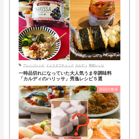
アレンジレシピ
インスタでチェック
カルディ
簡単レシピ
一時品切れになっていた大人気うま辛調味料
「カルディのハリッサ」秀逸レシピ５選
笑顔の食卓