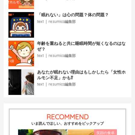
「眠れない」は心の問題？体の問題？
text
|
re:sumica編集部
年齢を重ねると共に睡眠時間が短くなるのはな
ぜ？
text
|
re:sumica編集部
あなたが眠れない理由はもしかしたら「女性ホ
ルモン不足」かも⁉
text
|
re:sumica編集部
RECOMMEND
いま読んでほしい、おすすめをピックアップ
笑顔の食卓