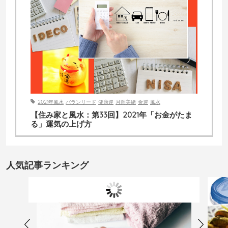
2021年風水
バランリード
健康運
月岡美緒
金運
風水
【住み家と風水：第33回】2021年「お金がたま
る」運気の上げ方
人気記事ランキング