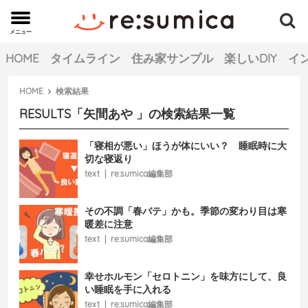
メニュー
MENU
HOME
タイムライン
住み家サンプル
楽しいDIY
イ
HOME
検索結果
RESULTS「
矢間あや
」の検索結果一覧
「寝相が悪い」ほうが体にいい？ 睡眠時に大
切な寝返り
text
|
re:sumica編集部
その不調「春バテ」かも。季節の変わり目は寒
暖差に注意
text
|
re:sumica編集部
幸せホルモン「セロトニン」を味方にして、良
い睡眠を手に入れる
text
|
re:sumica編集部