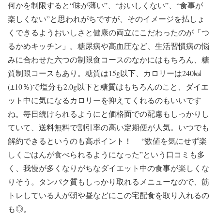
何かを制限すると“味が薄い”、“おいしくない”、“食事が
楽しくない”と思われがちですが、そのイメージを払しょ
くできるようおいしさと健康の両立にこだわったのが「つ
るかめキッチン」。糖尿病や高血圧など、生活習慣病の悩
みに合わせた六つの制限食コースのなかにはもちろん、糖
質制限コースもあり。糖質は15g以下、カロリーは240㎉
(±10％)で塩分も2.0g以下と糖質はもちろんのこと、ダイエ
ット中に気になるカロリーを抑えてくれるのもいいです
ね。毎日続けられるようにと価格面での配慮もしっかりし
ていて、送料無料で割引率の高い定期便が人気。いつでも
解約できるというのも高ポイント！ “数値を気にせず楽
しくごはんが食べられるようになった”という口コミも多
く、我慢が多くなりがちなダイエット中の食事が楽しくな
りそう。タンパク質もしっかり取れるメニューなので、筋
トレしている人が朝や昼などにこの宅配食を取り入れるの
も◎。