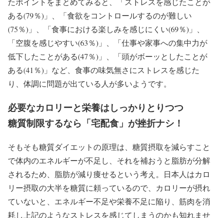
たポイントをまとめてみると、「ストレスを感じたことが
ある(79％)」、「食欲をコントロールするのが難しい
(75％)」、「食事における楽しみを感じにくい(69％)」、
「空腹を感じやすい(63％)」、「仕事や家事への集中力が
低下したことがある(47％)」、「頭がボーッとしたことが
ある(41％)」など、食事の味気無さにストレスを感じた
り、体調に問題が出ている人が多いようです。
必要なカロリーと栄養はしっかりとりつつ
糖質制限するなら「宅配食」が挫折ナシ！
そもそも糖質ダイエットの原理は、糖質摂取を減らすこと
で体内のエネルギーが不足し、それを補おうと脂肪が分解
されるため、脂肪が減り痩せるという考え。日本人はカロ
リー摂取の大半を糖質に頼っているので、カロリーが摂れ
ていないと、エネルギー不足や栄養不足に陥り、筋肉を消
耗し上記のようなストレスを感じてしまうのかも知れませ