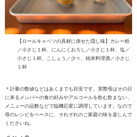
【ロールキャベツの具材に併せた隠し味】カレー粉
／小さじ１杯、にんにくおろし／小さじ１杯、塩／
小さじ１杯、こしょう／少々、純米料理酒／小さじ
１杯
＊計量の数値などはあくまでも目安です。実際母はその日
に来るメンバーの食の好みやアルコールを飲む飲まない、
メニューの品数などで臨機応変に調理しています。なので
母のレシピをベースに、それぞれのご家庭の味を楽しんで
くださいね。