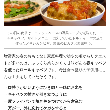
この日の食卓は、コンソメベースの野菜スープで煮込んだロー
ルキャベツ。サイドメニューは残っていたトルティーヤの皮で
作ったメキシカンピザ、野菜のピカタと野菜中心。
増野家の春のおもてなし家庭料理で幼少の頃からリクエス
春キャベツ
トが多いのは、ふっくら柔らかくて甘味がある
を使ったロールキャベツ
です。母は食べ盛りの子供用にこ
んな工夫をしていたそうです。
・
腹持ちがいいようにひき肉と一緒にお米を
・
キャベツの甘さが引き立つように
一度フライパンで焼き色をつけてから煮込む
・
万が一、外し忘れてケガをすると