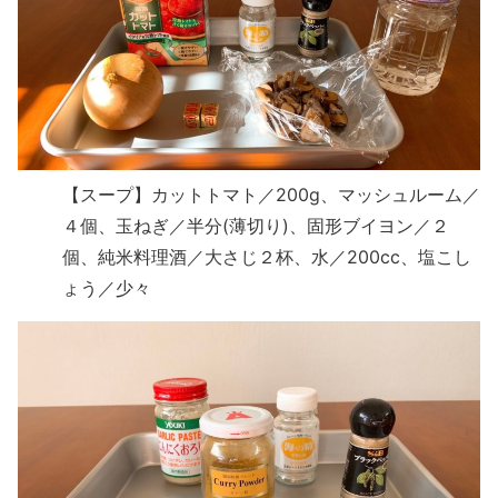
【スープ】カットトマト／200g、マッシュルーム／
４個、玉ねぎ／半分(薄切り)、固形ブイヨン／２
個、純米料理酒／大さじ２杯、水／200cc、塩こし
ょう／少々