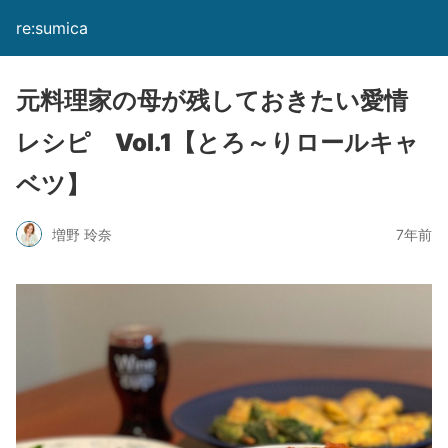
re:sumica
元料理家の母が残しておきたい愛情
レシピ Vol.1【とろ～りロールキャ
ベツ】
増野 玲奈
7年前