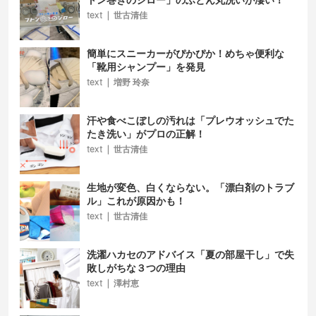
text
|
世古清佳
簡単にスニーカーがぴかぴか！めちゃ便利な
「靴用シャンプー」を発見
text
|
増野 玲奈
汗や食べこぼしの汚れは「プレウオッシュでた
たき洗い」がプロの正解！
text
|
世古清佳
生地が変色、白くならない。「漂白剤のトラブ
ル」これが原因かも！
text
|
世古清佳
洗濯ハカセのアドバイス「夏の部屋干し」で失
敗しがちな３つの理由
text
|
澤村恵