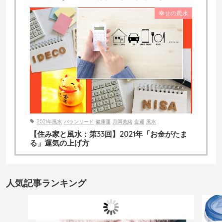
幸せの風水
2021年風水
バランリード
健康運
月岡美緒
金運
風水
【住み家と風水：第33回】2021年「お金がたま
る」運気の上げ方
人気記事ランキング