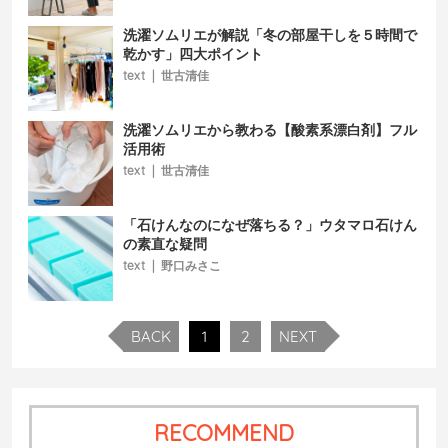
洗濯ソムリエが解説「冬の部屋干しを５時間で
乾かす」四大ポイント
text
|
世古清佳
洗濯ソムリエから教わる【酸素系漂白剤】フル
活用術
text
|
世古清佳
「石けんなのになぜ落ちる？」ウタマロ石けん
の素直な疑問
text
|
野口みさこ
BACK
1
2
NEXT
RECOMMEND