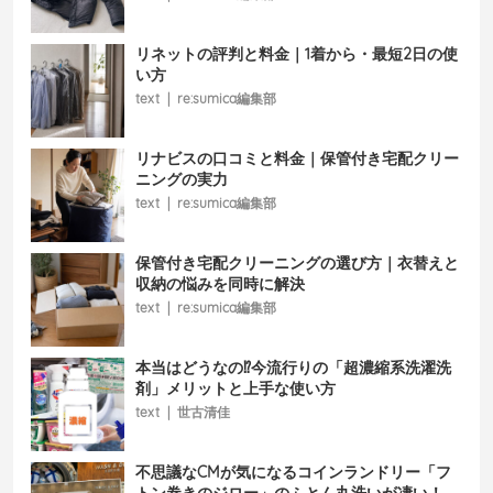
リネットの評判と料金｜1着から・最短2日の使
い方
text
|
re:sumica編集部
リナビスの口コミと料金｜保管付き宅配クリー
ニングの実力
text
|
re:sumica編集部
保管付き宅配クリーニングの選び方｜衣替えと
収納の悩みを同時に解決
text
|
re:sumica編集部
本当はどうなの⁉今流行りの「超濃縮系洗濯洗
剤」メリットと上手な使い方
text
|
世古清佳
不思議なCMが気になるコインランドリー「フ
トン巻きのジロー」のふとん丸洗いが凄い！