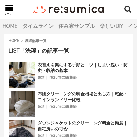
メニュー
MENU
HOME
タイムライン
住み家サンプル
楽しいDIY
イ
HOME
洗濯
記事一覧
LIST
「
洗濯
」の記事一覧
衣替えを楽にする手順とコツ｜しまい洗い・防
虫・収納の基本
text
|
re:sumica編集部
布団クリーニングの料金相場と出し方｜宅配・
コインランドリー比較
text
|
re:sumica編集部
ダウンジャケットのクリーニング料金と頻度｜
自宅洗いの可否
text
|
re:sumica編集部