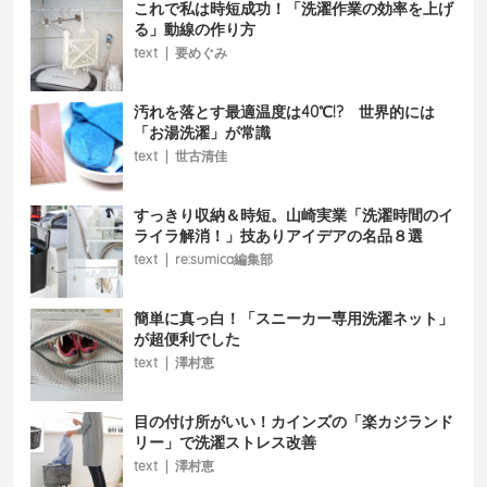
これで私は時短成功！「洗濯作業の効率を上げ
る」動線の作り方
text
|
要めぐみ
汚れを落とす最適温度は40℃!? 世界的には
「お湯洗濯」が常識
text
|
世古清佳
すっきり収納＆時短。山崎実業「洗濯時間のイ
ライラ解消！」技ありアイデアの名品８選
text
|
re:sumica編集部
簡単に真っ白！「スニーカー専用洗濯ネット」
が超便利でした
text
|
澤村恵
目の付け所がいい！カインズの「楽カジランド
リー」で洗濯ストレス改善
text
|
澤村恵