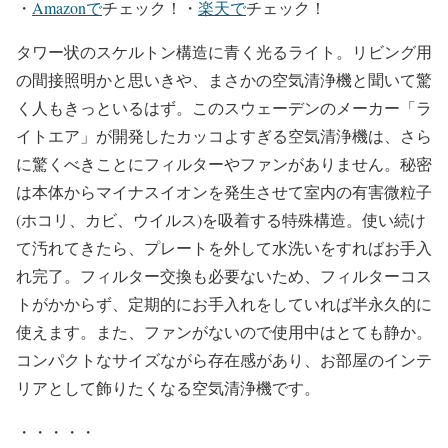
・
Amazonで
チェック！・
楽天で
チェック！
タワー状のスケルトン構造に青く光るライト。リビング用
の間接照明かと思いきや、まさかの空気清浄機と聞いて驚
く人もきっといるはず。このスウェーデンのメーカー「ラ
イトエア」が開発したカッコよすぎる空気清浄機は、さら
に驚くべきことにフィルターやファンがありません。秘密
は本体からマイナスイオンを発生させて室内の有害微粒子
(ホコリ、カビ、ウイルス)を吸着する特殊構造。使い続け
て汚れてきたら、プレートを外して水洗いをすればお手入
れ完了。フィルター交換も必要ないため、フィルターコス
トがかからず、定期的にお手入れをしていれば半永久的に
使えます。また、ファンがないので使用中はとても静か。
コンパクトなサイズながら存在感があり、お部屋のインテ
リアとして飾りたくなる空気清浄機です。
・・・・・