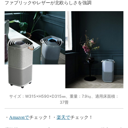
ファブリックやレザーが北欧らしさを強調
サイズ：W315×H590×D315㎜、重量：7.9㎏、適用床面積：
37畳
・
Amazonで
チェック！・
楽天で
チェック！