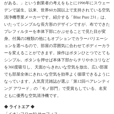
がある。」という創業者の考えをもとに1996年にスウェー
デンで誕生。以来、世界60カ国以上で支持されている空気
清浄機専業メーカーです。紹介する「Blue Pure 231」は、
いたってシンプルな長方形のデザインですが、布でできた
プレフィルターを本体下部にかぶせることで見た目が変
身。付属の2種類の他にもオプションでカラーバリエーシ
ョンを選べるので、部屋の雰囲気に合わせてボディーカラ
ーを変えることができます。操作はボタンひとつでとても
シンプル。ボタンを押せば本体下部からチリやホコリなど
を360度吸引し、天面からきれいな空気を放出。広い部屋
でも部屋全体にきれいな空気を効率よく循環できるように
なっています。人気育児雑誌が選ぶ「第12回ペアレンティ
ング アワード」の「モノ部門」で受賞もしている、名実
ともに優秀な空気清浄機です。
ライトエア
◆
◆
「イオンフロー50 サーフィス」