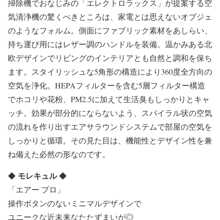
掃除機でおなじみの「エレクトロラックス」が提案する空
気清浄機の驚くべきところは、家電とは思えないオブジェ
のようなフォルム。側面にファブリック素材をあしらい、
持ち運び用にはレザー調のハンドルを装備。温かみある北
欧デザインでリビングのインテリアとも自然と調和を保ち
ます。スタイリッシュな5角形の構造により360度全方向の
空気を浄化。HEPAフィルターを含む5層フィルター構造
でホコリや花粉、PM2.5に加えて生活臭もしっかりとキャ
ッチ。効果が部分的にならないよう、スパイラル状の空気
の流れを作り出すエアサラウンドシステムで部屋の空気を
しっかりと循環。その見た目は、機能性とデザイン性を兼
ね備えた必然の形なのです。
モレキュル
◆
◆
「エアー プロ」
操作ボタンのないミニマルデザインで
ユニークな近未来なたたずまいが◎