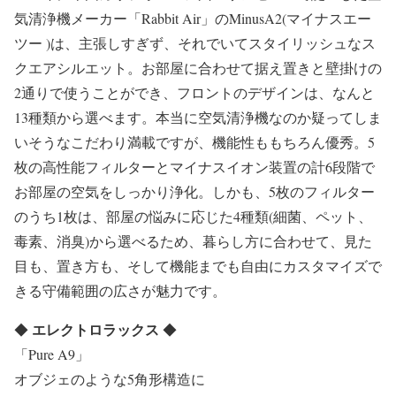
気清浄機メーカー「Rabbit Air」のMinusA2(マイナスエー
ツー )は、主張しすぎず、それでいてスタイリッシュなス
クエアシルエット。お部屋に合わせて据え置きと壁掛けの
2通りで使うことができ、フロントのデザインは、なんと
13種類から選べます。本当に空気清浄機なのか疑ってしま
いそうなこだわり満載ですが、機能性ももちろん優秀。5
枚の高性能フィルターとマイナスイオン装置の計6段階で
お部屋の空気をしっかり浄化。しかも、5枚のフィルター
のうち1枚は、部屋の悩みに応じた4種類(細菌、ペット、
毒素、消臭)から選べるため、暮らし方に合わせて、見た
目も、置き方も、そして機能までも自由にカスタマイズで
きる守備範囲の広さが魅力です。
エレクトロラックス
◆
◆
「Pure A9」
オブジェのような5角形構造に