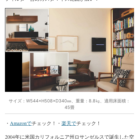
サイズ：W544×H508×D340㎜、重量：8.8㎏、適用床面積：
45畳
・
Amazonで
チェック！・
楽天で
チェック！
2004年に米国カリフォルニア州ロサンゼルスで誕生した空