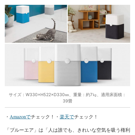
サイズ：W330×H522×D330㎜、重量：約7㎏、適用床面積：
39畳
・
Amazonで
チェック！・
楽天で
チェック！
「ブルーエア」は「人は誰でも、きれいな空気を吸う権利