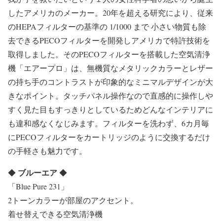
したアメリカのメーカー。20年を超える研究により、従来
のHEPAフィルターの基準の 1/1000 まで 小さい物質も除
去できるPECOフィルターを開発しアメリカで特許技術を
取得しました。そのPECOフィルターを搭載した空気清浄
機「エアープロ」は、無機質なメタリックカラーとレザー
の持ち手のコントラストが印象的なミニマルデザインが大
きなポイント。タッチパネル操作なので直感的に操作しや
すく見た目もすっきりとしているためどんなインテリアに
も違和感なくなじみます。フィルターを洗わず、6カ月毎
にPECOフィルターをカートリッジのように交換するだけ
の手軽さも魅力です。
ブルーエア
◆
◆
「Blue Pure 231」
2トーンカラーが部屋のアクセント。
着せ替えできる空気清浄機