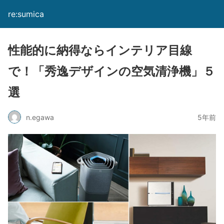
re:sumica
性能的に納得ならインテリア目線
で！「秀逸デザインの空気清浄機」５
選
n.egawa
5年前