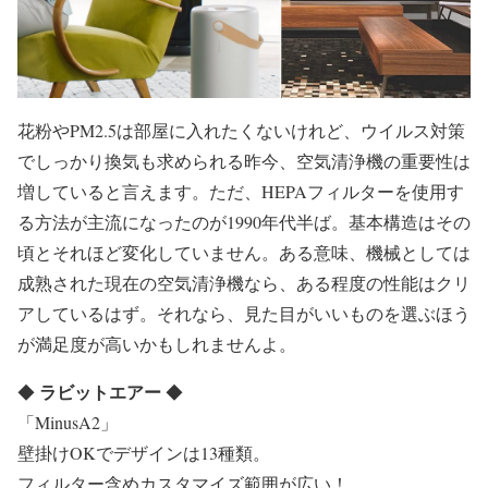
花粉やPM2.5は部屋に入れたくないけれど、ウイルス対策
でしっかり換気も求められる昨今、空気清浄機の重要性は
増していると言えます。ただ、HEPAフィルターを使用す
る方法が主流になったのが1990年代半ば。基本構造はその
頃とそれほど変化していません。ある意味、機械としては
成熟された現在の空気清浄機なら、ある程度の性能はクリ
アしているはず。それなら、見た目がいいものを選ぶほう
が満足度が高いかもしれませんよ。
ラビットエアー
◆
◆
「MinusA2」
壁掛けOKでデザインは13種類。
フィルター含めカスタマイズ範囲が広い！