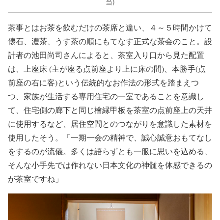
当)
茶事とはお茶を飲むだけの茶席と違い、４～５時間かけて
懐石、濃茶、うす茶の順にもてなす正式な茶会のこと。設
計者の池田尚司さんによると、茶室入り口から見た配置
は、上座床 (主が座る点前座より上に床の間)、本勝手(点
前座の右に客)という伝統的なお作法の形式を踏まえつ
つ、家族が生活する専用住宅の一室であることを意識し
て、住宅側の廊下と同じ檜縁甲板を茶室の点前座上の天井
に使用するなど、居住空間とのつながりを意識した素材を
使用したそう。「一期一会の精神で、誠心誠意おもてなし
をするのが流儀。多くは語らずとも一服に思いを込める、
そんな小手先では作れない日本文化の神髄を体感できるの
が茶室ですね」