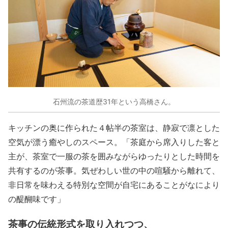
石州流の茶道歴31年という高橋さん。
キッチンの奥に作られた４帖半の茶室は、静寂で凛とした
空気が漂う癒やしのスペース。「茶庭から席入りした客と
主が、茶室で一服の茶を囲みながらゆったりとした時間を
共有するのが茶事。気ぜわしい世の中の喧騒から離れて、
非日常を味わえる特別な空間が自宅にあることがなにより
の醍醐味です」
茶事の伝統形式を取り入れつつ、