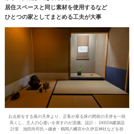
居住スペースと同じ素材を使用するなど
ひとつの家としてまとめる工夫が大事
お点前をする座の天井より、正客が座る床の間前の天井を一段
高くし、主人の心遣いを表すのが流儀。設計： (IKEDA建築設
計室 池田尚司氏～鎌倉・鶴岡八幡宮や久伊豆神社などを担