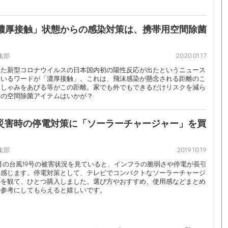
濃厚接触」状態からの感染対策は、携帯用空間除菌
2020.01.17
編集部
した新型コロナウイルスの日本国内初の陽性反応が出たというニュース
ているワードが「濃厚接触」。これは、飛沫感染が懸念される距離のこ
くしゃみをあびる等がこの距離。家でも外でもできるだけリスクを減ら
用の空間除菌アイテムはいかが？
2019.10.19
編集部
10月の台風19号の被害状況を見ていると、インフラの脆弱さや停電が長引
を感じます。停電対策として、テレビでコンパクトなソーラーチャージ
のを観て、ひとつ購入しました。選び方やおすすめ、使用感などまとめ
の参考にしてもらえると嬉しいです。