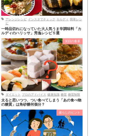
アレンジレシピ
インスタでチェック
カルディ
簡単レシ
ピ
一時品切れになっていた大人気うま辛調味料「カ
ルディのハリッサ」秀逸レシピ５選
笑顔の食卓
ダイエット
プロのアドバイス
健康知識
糖質
糖質制限
太ると思いつつ、つい食べてしまう「あの食べ物
の糖質」は角砂糖何個分？
暮らしのヒント