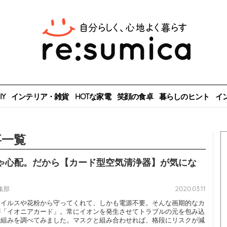
Y
インテリア・雑貨
HOTな家電
笑顔の食卓
暮らしのヒント
イ
事一覧
ゃ心配。だから【カード型空気清浄器】が気にな
2020.03.11
編集部
ウイルスや花粉から守ってくれて、しかも電源不要。そんな画期的なカ
が「イオニアカード」。常にイオンを発生させてトラブルの元を包み込
仕組みを調べてみました。マスクと組み合わせれば、格段にリスクが減