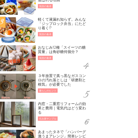
笑顔の食卓
軽くて液漏れ知らず。みんな
「ジップロック弁当」にたど
り着く!?
笑顔の食卓
おなじみ12種「スイーツの糖
質量」は角砂糖何個分？
笑顔の食卓
３年放置で真っ黒なガスコン
ロの汚れ落としは「研磨剤と
根気」が必要でした
暮らしのヒント
内窓・二重窓リフォームの効
果と費用｜電気代はどう変わ
る
住み家サンプル
あまったタネで「ハンバーグ
激うまアレンジ」簡単レシピ