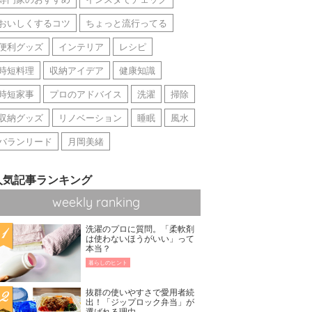
おいしくするコツ
ちょっと流行ってる
便利グッズ
インテリア
レシピ
時短料理
収納アイデア
健康知識
時短家事
プロのアドバイス
洗濯
掃除
収納グッズ
リノベーション
睡眠
風水
バランリード
月岡美緒
人気記事ランキング
weekly ranking
洗濯のプロに質問。「柔軟剤
は使わないほうがいい」って
本当？
暮らしのヒント
抜群の使いやすさで愛用者続
出！「ジップロック弁当」が
選ばれる理由