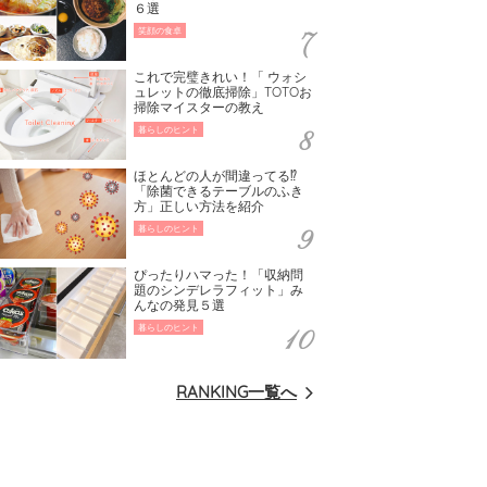
６選
笑顔の食卓
これで完璧きれい！「 ウォシ
ュレットの徹底掃除」TOTOお
掃除マイスターの教え
暮らしのヒント
ほとんどの人が間違ってる⁉
「除菌できるテーブルのふき
方」正しい方法を紹介
暮らしのヒント
ぴったりハマった！「収納問
題のシンデレラフィット」み
んなの発見５選
暮らしのヒント
RANKING一覧へ