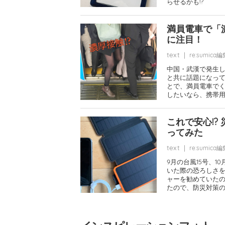
らせるかも!?
満員電車で「
に注目！
text
|
re:sumica
中国・武漢で発生
と共に話題になっ
とで、満員電車で
したいなら、携帯
これで安心!? 災害時の停電対策に「ソーラーチャージャー」を買
ってみた
text
|
re:sumica
9月の台風15号、
いた際の恐ろしさ
ャーを勧めていた
たので、防災対策