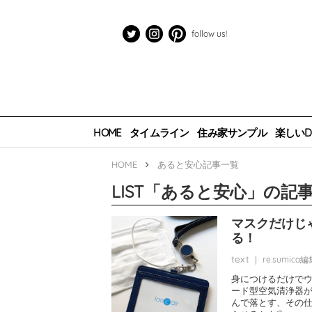
follow us!
HOME
タイムライン
住み家サンプル
楽しいDI
HOME
あると安心
記事一覧
LIST
「
あると安心
」の記
マスクだけじ
る！
text
|
re:sumica
身につけるだけで
ード型空気清浄器
んで落とす、その