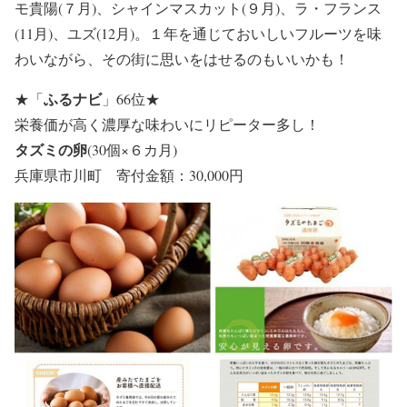
モ貴陽(７月)、シャインマスカット(９月)、ラ・フランス
(11月)、ユズ(12月)。１年を通じておいしいフルーツを味
わいながら、その街に思いをはせるのもいいかも！
ふるナビ
★
「
」66位
★
栄養価が高く濃厚な味わいにリピーター多し！
タズミの卵
(30個×６カ月)
兵庫県市川町 寄付金額：30,000円