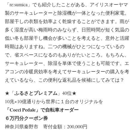
「re:sumica」でも紹介したことがある、アイリスオーヤマ
製のサーキュレーターと除湿機が一体となった便利家電。
部屋干しの衣類を効率よく乾燥することができます。雨が
多く湿度が高い梅雨時のみならず、日照時間が短く気温の
低い冬も部屋干し機会が多いことを考えると、意外と活躍
時期はありますね。二つの機械がひとつになっているの
で、省スペースになるのもありがたいところ。もちろん、
サーキュレーター、除湿を単体で使うことも可能です。エ
アコンの冷暖房効率を考えてサーキュレーターの購入を考
えているなら、この便利な返礼品を候補にしてみては？
ふるさとプレミアム
★
「
」40位
★
10兆×10億通りから世界に１台のオリジナルを
「Cocci Pedale」で自転車オーダー
６万円分クーポン券
神奈川県秦野市 寄付金額：200,000円