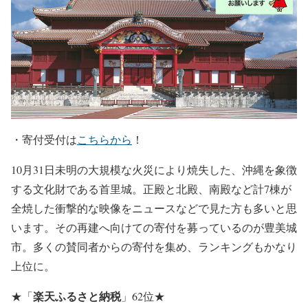
・寄付受付は
こちらから
！
10月31日未明の大規模な火災により焼失した、沖縄を象徴
する文化財である首里城。正殿と北殿、南殿など計7棟が
全焼した衝撃的な映像をニュースなどで見た方も多いと思
います。その再建へ向けての寄付を募っているのが豊美城
市。多くの賛同者からの寄付を集め、ランキングもかなり
上位に。
楽天ふるさと納税
★
「
」62位
★