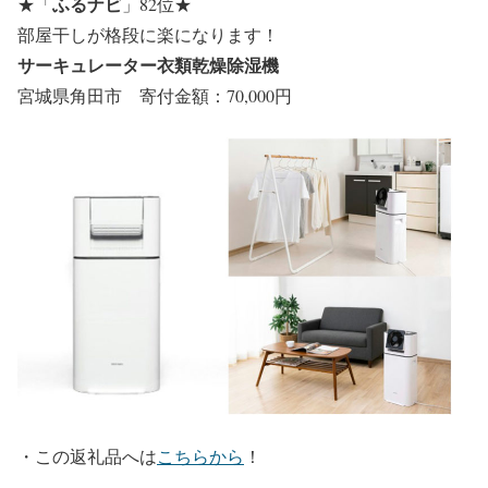
ふるナビ
★
「
」82位
★
部屋干しが格段に楽になります！
サーキュレーター衣類乾燥除湿機
宮城県角田市 寄付金額：70,000円
・
この返礼品へは
こちらから
！