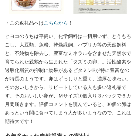
・
この返礼品へは
こちらから
！
ヒヨコのうちは平飼い、化学飼料は一切用いず、とうもろ
こし、大豆類、魚粉、乾燥緑飼、パプリカ等の天然飼料
と、不純物を除去し、豊富なミネラルを含ませた天然水で
育てられた親鶏から生まれた「タズミの卵」。活性酸素や
過酸化脂質の抑制に効果があるビタミンEが特に豊富なの
が特長のようです。卵はずっしりと重く、濃厚な味わい。
そのおいしさから、リピートしている人も多い返礼品で
す。そのおいしい卵が、Ｍサイズ10個入り３パックで６カ
月間届きます。評価コメントを読んでいると、30個の卵は
あっという間に食べてしまう人が多いようなので、これは
期待大です！
今年多かった自然災害への寄付も