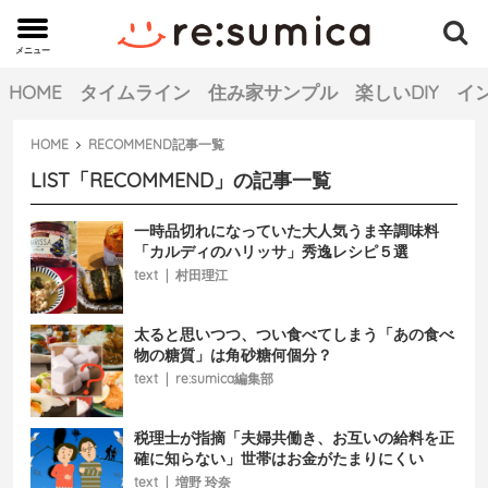
メニュー
MENU
HOME
タイムライン
住み家サンプル
楽しいDIY
イ
HOME
RECOMMEND
記事一覧
LIST
「
RECOMMEND
」の記事一覧
一時品切れになっていた大人気うま辛調味料
「カルディのハリッサ」秀逸レシピ５選
text
|
村田理江
太ると思いつつ、つい食べてしまう「あの食べ
物の糖質」は角砂糖何個分？
text
|
re:sumica編集部
税理士が指摘「夫婦共働き、お互いの給料を正
確に知らない」世帯はお金がたまりにくい
text
|
増野 玲奈