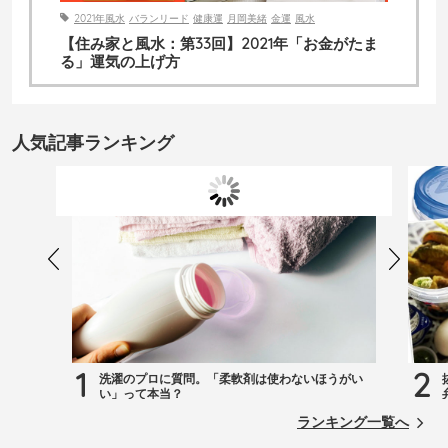
2021年風水
バランリード
健康運
月岡美緒
金運
風水
【住み家と風水：第33回】2021年「お金がたま
る」運気の上げ方
人気記事ランキング
1
2
洗濯のプロに質問。「柔軟剤は使わないほうがい
い」って本当？
ランキング一覧へ