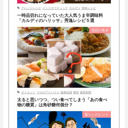
アレンジレシピ
インスタでチェック
カルディ
簡単レシピ
一時品切れになっていた大人気うま辛調味料
「カルディのハリッサ」秀逸レシピ５選
笑顔の食卓
ダイエット
プロのアドバイス
健康知識
糖質
糖質制限
太ると思いつつ、つい食べてしまう「あの食べ
物の糖質」は角砂糖何個分？
暮らしのヒント