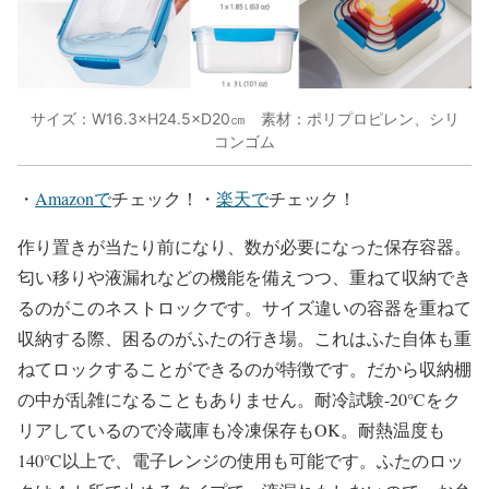
サイズ：W16.3×H24.5×D20㎝ 素材：ポリプロピレン、シリ
コンゴム
・
Amazonで
チェック！・
楽天で
チェック！
作り置きが当たり前になり、数が必要になった保存容器。
匂い移りや液漏れなどの機能を備えつつ、重ねて収納でき
るのがこのネストロックです。サイズ違いの容器を重ねて
収納する際、困るのがふたの行き場。これはふた自体も重
ねてロックすることができるのが特徴です。だから収納棚
の中が乱雑になることもありません。耐冷試験-20℃をク
リアしているので冷蔵庫も冷凍保存もOK。耐熱温度も
140℃以上で、電子レンジの使用も可能です。ふたのロッ