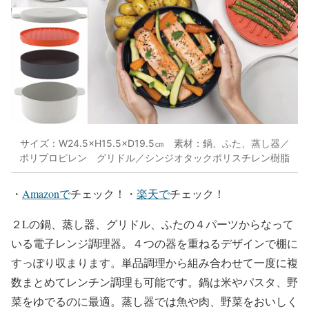
サイズ：W24.5×H15.5×D19.5㎝ 素材：鍋、ふた、蒸し器／
ポリプロピレン グリドル／シンジオタックポリスチレン樹脂
・
Amazonで
チェック！・
楽天で
チェック！
２Lの鍋、蒸し器、グリドル、ふたの４パーツからなって
いる電子レンジ調理器。４つの器を重ねるデザインで棚に
すっぽり収まります。単品調理から組み合わせて一度に複
数まとめてレンチン調理も可能です。鍋は米やパスタ、野
菜をゆでるのに最適。蒸し器では魚や肉、野菜をおいしく