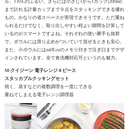
ル、1.65Lのふるい、さらには小さじ1から1カップ(200ml)
まで計れる計量カップまで９点をスタッキングできる優れ
もの。かなりの省スペースが実現できそうです。ただ重ね
られるだけでなく、取り出しやすい程よい隙間を計算して
いるのがスマートですよね。それぞれの使い勝手も抜群
で、ボウルには滑り止めがついていて混ぜるときも安心。
また、小ボウルにはml/fl.ozのメモリ付きで注ぎ口までデザ
インされています。全て食洗機対応可というのも魅力。
M-クイジーン 電子レンジ４ピース
スタッカブルクッキングセット
焼く、蒸すなどの複数調理を一度にできる
重ねてしまえる電子レンジ調理器