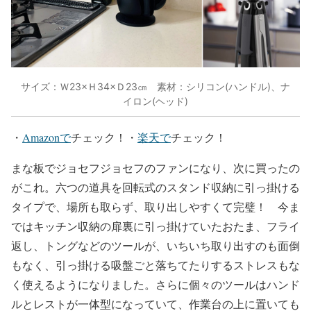
サイズ：Ｗ23×Ｈ34×Ｄ23㎝ 素材：シリコン(ハンドル)、ナ
イロン(ヘッド)
・
Amazonで
チェック！・
楽天で
チェック！
まな板でジョセフジョセフのファンになり、次に買ったの
がこれ。六つの道具を回転式のスタンド収納に引っ掛ける
タイプで、場所も取らず、取り出しやすくて完璧！ 今ま
ではキッチン収納の扉裏に引っ掛けていたおたま、フライ
返し、トングなどのツールが、いちいち取り出すのも面倒
もなく、引っ掛ける吸盤ごと落ちてたりするストレスもな
く使えるようになりました。さらに個々のツールはハンド
ルとレストが一体型になっていて、作業台の上に置いても