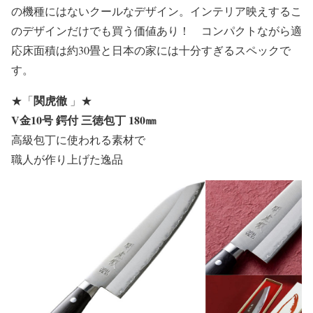
の機種にはないクールなデザイン。インテリア映えするこ
のデザインだけでも買う価値あり！ コンパクトながら適
応床面積は約30畳と日本の家には十分すぎるスペックで
す。
関虎徹
★
「
」
★
V金10号 鍔付 三徳包丁 180㎜
高級包丁に使われる素材で
職人が作り上げた逸品