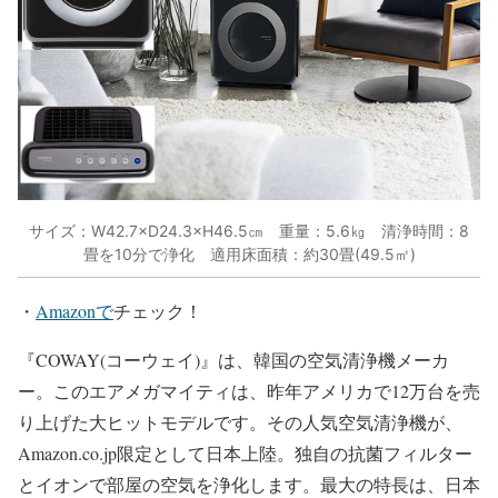
サイズ：W42.7×D24.3×H46.5㎝ 重量：5.6㎏ 清浄時間：8
畳を10分で浄化 適用床面積：約30畳(49.5㎡)
・
Amazonで
チェック！
『COWAY(コーウェイ)』は、韓国の空気清浄機メーカ
ー。このエアメガマイティは、昨年アメリカで12万台を売
り上げた大ヒットモデルです。その人気空気清浄機が、
Amazon.co.jp限定として日本上陸。独自の抗菌フィルター
とイオンで部屋の空気を浄化します。最大の特長は、日本