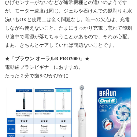
ひげセンサーがないなどが通常機種との違いのようです
が、モーター速度は同じ、ジェルや石けんでの髭剃りも水
洗いもOKと使用上は全く問題なし。唯一の欠点は、充電
しながら使えないこと。たまにうっかり充電し忘れて髭剃
り途中で電源が落ちちゃうことがあるので、それが心配。
まあ、きちんとケアしていれば問題ないことです。
ブラウン オーラルB PRO2000
★
「
」
★
電動歯ブラシビギナーにおすすめ。
たった２分で歯をぴかぴかに