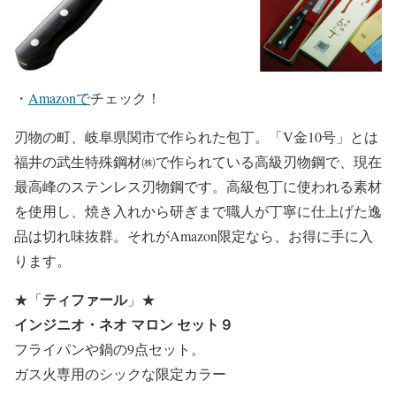
・
Amazonで
チェック！
刃物の町、岐阜県関市で作られた包丁。「V金10号」とは
福井の武生特殊鋼材㈱で作られている高級刃物鋼で、現在
最高峰のステンレス刃物鋼です。高級包丁に使われる素材
を使用し、焼き入れから研ぎまで職人が丁寧に仕上げた逸
品は切れ味抜群。それがAmazon限定なら、お得に手に入
ります。
ティファール
★
「
」
★
インジニオ・ネオ マロン セット９
フライパンや鍋の9点セット。
ガス火専用のシックな限定カラー