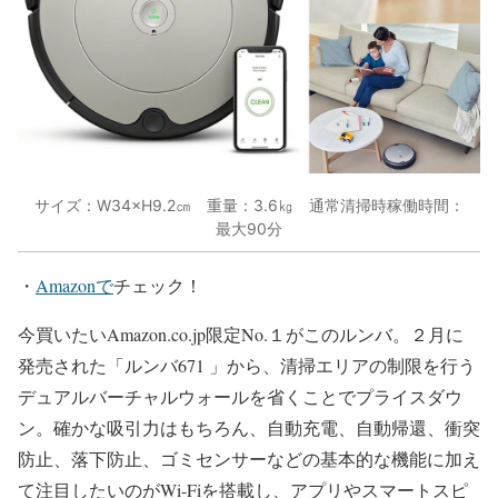
サイズ：W34×H9.2㎝ 重量：3.6㎏ 通常清掃時稼働時間：
最大90分
・
Amazonで
チェック！
今買いたいAmazon.co.jp限定No.１がこのルンバ。２月に
発売された「ルンバ671 」から、清掃エリアの制限を行う
デュアルバーチャルウォールを省くことでプライスダウ
ン。確かな吸引力はもちろん、自動充電、自動帰還、衝突
防止、落下防止、ゴミセンサーなどの基本的な機能に加え
て注目したいのがWi-Fiを搭載し、アプリやスマートスピ