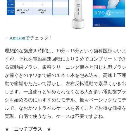
・
Amazonで
チェック！
理想的な歯磨き時間は、10分～15分という歯科医師もいま
すが、それを電動高速回転により２分でコンプリートでき
る電動歯ブラシ。歯科クリーニング機器と同じ丸型ブラシ
が歯ぐきのキワまで歯の１本１本を包み込み、高速上下運
動で歯垢をたたいて浮かし、左右反転運動で素早くかき出
します。一度使うとやめられなくなる人が多い電動歯ブラ
シを始めるのにおすすめなモデル。最もベーシックなモデ
ルで、なおかつトラベルケースを省くことでお得な価格を
実現。自宅で使うなら、ケースは不要ですよね。
ニッチプラス
★
「
」
★