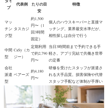
タイ
代表例
たりの目
特徴
プ
安
約1,500
マッ
個人のハウスキーパーと直接マ
円〜（1
チン
タスカジ
ッチング。業界最安水準だが、
回3時間
グ型
相性探しは自分で行う
固定）
定期利用
当日3時間前まで予約できる手
中間
CaSy（カ
で約2,790
軽さ。アプリ完結で共働き世帯
型
ジー）
円〜
の定番
会社
研修を受けたスタッフが派遣さ
約4,180
派遣
ベアーズ
れる大手品質。損害保険や代替
円〜
型
スタッフ手配など体制が手厚い