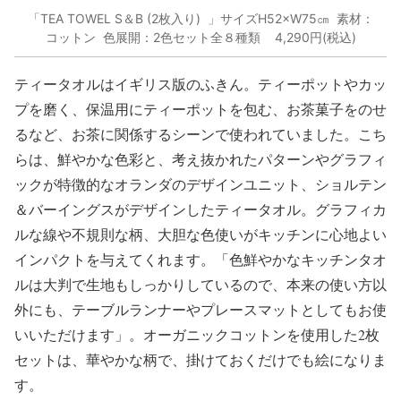
「TEA TOWEL S＆B (2枚入り) 」サイズH52×W75㎝ 素材：
コットン 色展開：2色セット全８種類 4,290円(税込)
ティータオルはイギリス版のふきん。ティーポットやカッ
プを磨く、保温用にティーポットを包む、お茶菓子をのせ
るなど、お茶に関係するシーンで使われていました。こち
らは、鮮やかな色彩と、考え抜かれたパターンやグラフィ
ックが特徴的なオランダのデザインユニット、ショルテン
＆バーイングスがデザインしたティータオル。グラフィカ
ルな線や不規則な柄、大胆な色使いがキッチンに心地よい
インパクトを与えてくれます。「色鮮やかなキッチンタオ
ルは大判で生地もしっかりしているので、本来の使い方以
外にも、テーブルランナーやプレースマットとしてもお使
いいただけます」。オーガニックコットンを使用した2枚
セットは、華やかな柄で、掛けておくだけでも絵になりま
す。