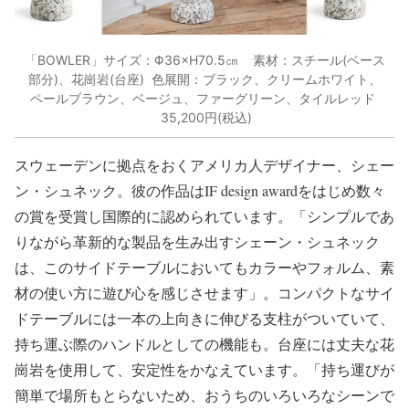
「BOWLER」サイズ：Φ36×H70.5㎝ 素材：スチール(ベース
部分)、花崗岩(台座) 色展開：ブラック、クリームホワイト、
ペールブラウン、ベージュ、ファーグリーン、タイルレッド
35,200円(税込)
スウェーデンに拠点をおくアメリカ人デザイナー、シェー
ン・シュネック。彼の作品はIF design awardをはじめ数々
の賞を受賞し国際的に認められています。「シンプルであ
りながら革新的な製品を生み出すシェーン・シュネック
は、このサイドテーブルにおいてもカラーやフォルム、素
材の使い方に遊び心を感じさせます」。コンパクトなサイ
ドテーブルには一本の上向きに伸びる支柱がついていて、
持ち運ぶ際のハンドルとしての機能も。台座には丈夫な花
崗岩を使用して、安定性をかなえています。「持ち運びが
簡単で場所もとらないため、おうちのいろいろなシーンで