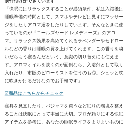
条件付けができています
「快眠にはリラックスすることが必須条件。私は入浴後は
睡眠準備の時間として、スマホやテレビは見ずにマッサー
ジをしたりアロマ浴をしたりしています。そんなときに使
っているのが『ニールズヤード レメディーズ』のアロ
マ。リラックス効果を高めてくれるラベンダーやセドロー
ルなどの香りは睡眠の質を上げてくれます。この香りを嗅
いだらもう寝るんだという、意識の切り替えにも使えま
す。アロマオイルを炊くのが面倒なら、入浴剤として取り
入れたり、市販のピローミストを使うのも◎。シュッと枕
に吹きかけるだけなのでお手軽です」
☑︎商品はこちらからチェック
寝具を見直したり、パジャマを買うなど眠りの環境を整え
ることは快眠にとって本当に大切。プロが頼りにする快眠
アイテムを参考に、あなたの睡眠ライフをよりよいものに