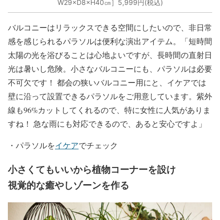
W29×D8×H40㎝］5,999円(税込)
バルコニーはリラックスできる空間にしたいので、非日常
感を感じられるパラソルは便利な演出アイテム。「短時間
太陽の光を浴びることは心地よいですが、長時間の直射日
光は暑いし危険。小さなバルコニーにも、パラソルは必要
不可欠です！ 都会の狭いバルコニー用にと、イケアでは
壁に沿って設置できるパラソルをご用意しています。紫外
線も96%カットしてくれるので、特に女性に人気がありま
すね！ 急な雨にも対応できるので、あると安心ですよ」
・パラソルを
イケア
でチェック
小さくてもいいから植物コーナーを設け
視覚的な癒やしゾーンを作る