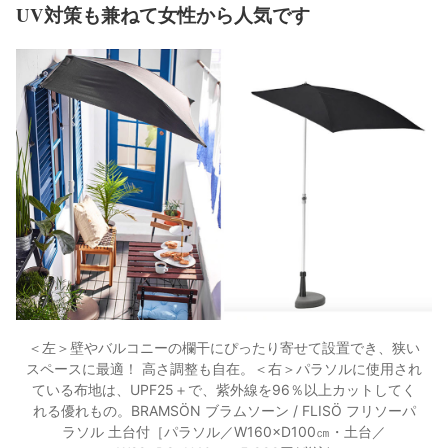
UV対策も兼ねて女性から人気です
＜左＞壁やバルコニーの欄干にぴったり寄せて設置でき、狭い
スペースに最適！ 高さ調整も自在。＜右＞パラソルに使用され
ている布地は、UPF25＋で、紫外線を96％以上カットしてく
れる優れもの。BRAMSÖN ブラムソーン / FLISÖ フリソーパ
ラソル 土台付［パラソル／W160×D100㎝・土台／