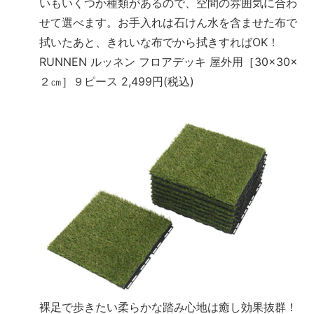
いもいくつか種類があるので、空間の雰囲気に合わ
せて選べます。お手入れは石けん水を含ませた布で
拭いたあと、きれいな布でから拭きすればOK！
RUNNEN ルッネン フロアデッキ 屋外用［30×30×
２㎝］９ピース 2,499円(税込)
裸足で歩きたい柔らかな踏み心地は癒し効果抜群！