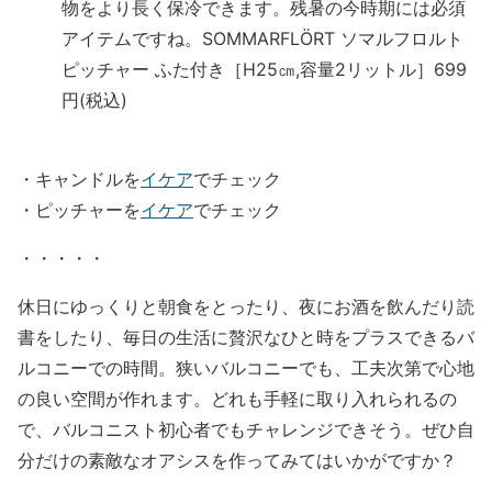
物をより長く保冷できます。残暑の今時期には必須
アイテムですね。SOMMARFLÖRT ソマルフロルト
ピッチャー ふた付き［H25㎝,容量2リットル］699
円(税込)
・キャンドルを
イケア
でチェック
・ピッチャーを
イケア
でチェック
・・・・・
休日にゆっくりと朝食をとったり、夜にお酒を飲んだり読
書をしたり、毎日の生活に贅沢なひと時をプラスできるバ
ルコニーでの時間。狭いバルコニーでも、工夫次第で心地
の良い空間が作れます。どれも手軽に取り入れられるの
で、バルコニスト初心者でもチャレンジできそう。ぜひ自
分だけの素敵なオアシスを作ってみてはいかがですか？