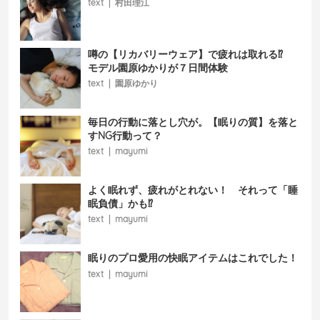
text
|
村田理江
噂の【リカバリーウェア】で疲れは取れる⁉
モデル園原ゆかりが７日間体験
text
|
園原ゆかり
毎日の行動に落とし穴が。【眠りの質】を落と
すNG行動って？
text
|
mayumi
よく眠れず、疲れがとれない！ それって「睡
眠負債」かも⁉
text
|
mayumi
眠りのプロ愛用の快眠アイテムはこれでした！
text
|
mayumi