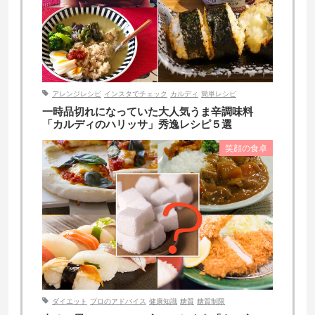
アレンジレシピ
インスタでチェック
カルディ
簡単レシピ
一時品切れになっていた大人気うま辛調味料
「カルディのハリッサ」秀逸レシピ５選
笑顔の食卓
ダイエット
プロのアドバイス
健康知識
糖質
糖質制限