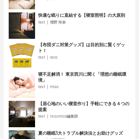
快適な眠りに直結する【寝室照明】の大原則
text
|
増野 玲奈
【布団ダニ対策グッズ】は目的別に賢くゲッ
ト！
text
|
aica
寝不足解消！ 東京西川に聞く「理想の睡眠環
境」
text
|
misa
【居心地のいい寝室作り】手軽にできる４つの
提案
text
|
re:sumica編集部
夏の睡眠3大トラブル解決法とお助けグッズ