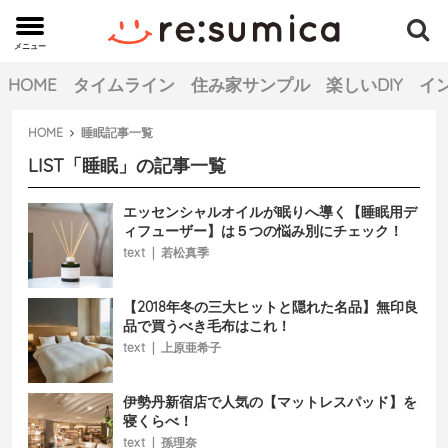
メニュー
MENU
HOME
タイムライン
住み家サンプル
楽しいDIY
イ
HOME
睡眠
記事一覧
LIST
「
睡眠
」の記事一覧
エッセンシャルオイルが眠りへ導く【睡眠用デ
ィフューザー】は５つの悩み別にチェック！
text
|
若松真季
【2018年冬の三大ヒットと隠れた名品】無印良
品で買うべき毛布はこれ！
text
|
上原亜希子
伊勢丹新宿店で人気の【マットレスパッド】を
寝くらべ！
text
|
孫理奈