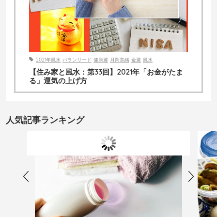
2021年風水
バランリード
健康運
月岡美緒
金運
風水
【住み家と風水：第33回】2021年「お金がたま
る」運気の上げ方
人気記事ランキング