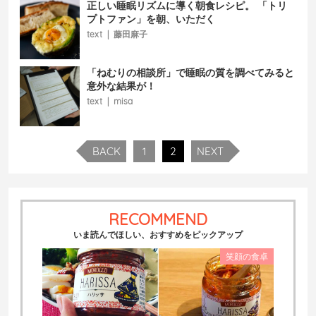
正しい睡眠リズムに導く朝食レシピ。 「トリ
プトファン」を朝、いただく
text
|
藤田麻子
「ねむりの相談所」で睡眠の質を調べてみると
意外な結果が！
text
|
misa
BACK
1
2
NEXT
RECOMMEND
いま読んでほしい、おすすめをピックアップ
笑顔の食卓